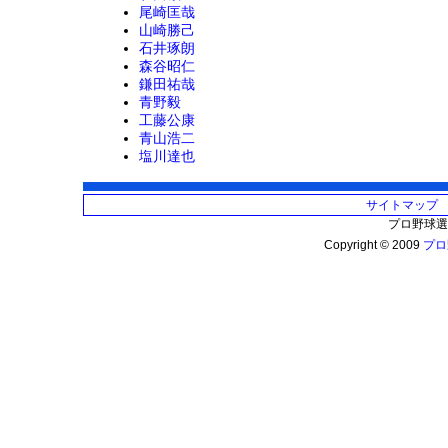
尾崎匡哉
山崎勝己
石井琢朗
森谷昭仁
鎌田祐哉
青野毅
工藤公康
青山浩二
塩川達也
サイトマップ
プロ野球選
Copyright © 2009
プロ