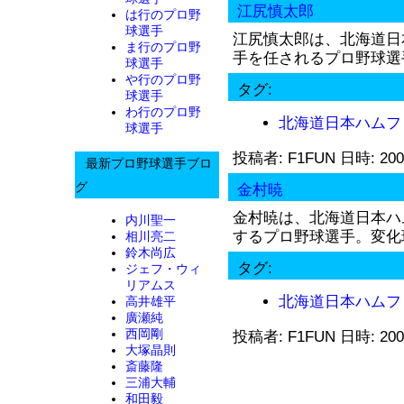
江尻慎太郎
は行のプロ野
球選手
江尻慎太郎は、北海道日
ま行のプロ野
手を任されるプロ野球選手
球選手
や行のプロ野
タグ:
球選手
わ行のプロ野
北海道日本ハムフ
球選手
投稿者: F1FUN 日時: 200
最新プロ野球選手ブロ
グ
金村暁
金村暁は、北海道日本ハ
内川聖一
するプロ野球選手。変化球
相川亮二
鈴木尚広
タグ:
ジェフ・ウィ
リアムス
北海道日本ハムフ
高井雄平
廣瀬純
西岡剛
投稿者: F1FUN 日時: 200
大塚晶則
斎藤隆
三浦大輔
和田毅