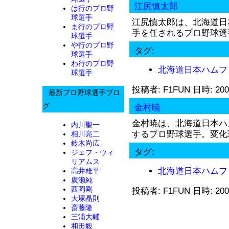
江尻慎太郎
は行のプロ野
球選手
江尻慎太郎は、北海道日
ま行のプロ野
手を任されるプロ野球選手
球選手
や行のプロ野
タグ:
球選手
わ行のプロ野
北海道日本ハムフ
球選手
投稿者: F1FUN 日時: 200
最新プロ野球選手ブロ
グ
金村暁
金村暁は、北海道日本ハ
内川聖一
するプロ野球選手。変化球
相川亮二
鈴木尚広
タグ:
ジェフ・ウィ
リアムス
北海道日本ハムフ
高井雄平
廣瀬純
西岡剛
投稿者: F1FUN 日時: 200
大塚晶則
斎藤隆
三浦大輔
和田毅