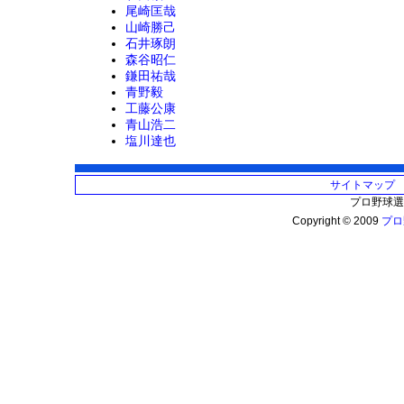
尾崎匡哉
山崎勝己
石井琢朗
森谷昭仁
鎌田祐哉
青野毅
工藤公康
青山浩二
塩川達也
サイトマップ
プロ野球選
Copyright © 2009
プロ