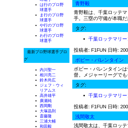
青野毅
は行のプロ野
球選手
青野毅は、千葉ロッテマ
ま行のプロ野
手。三塁の守備が本職だが
球選手
や行のプロ野
タグ:
球選手
わ行のプロ野
千葉ロッテマリー
球選手
投稿者: F1FUN 日時: 200
最新プロ野球選手ブロ
グ
ボビー・バレンタイン
ボビー・バレンタインは
内川聖一
督。メジャーリーグでも長
相川亮二
鈴木尚広
タグ:
ジェフ・ウィ
リアムス
千葉ロッテマリー
高井雄平
廣瀬純
西岡剛
投稿者: F1FUN 日時: 200
大塚晶則
斎藤隆
浅間敬太
三浦大輔
浅間敬太は、千葉ロッテ
和田毅