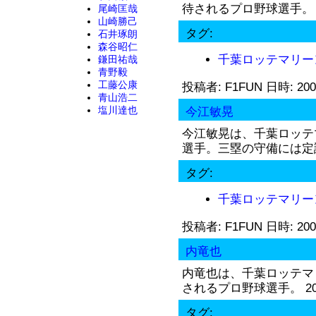
待されるプロ野球選手。 2.
尾崎匡哉
山崎勝己
タグ:
石井琢朗
森谷昭仁
千葉ロッテマリー
鎌田祐哉
青野毅
工藤公康
投稿者: F1FUN 日時: 200
青山浩二
塩川達也
今江敏晃
今江敏晃は、千葉ロッテ
選手。三塁の守備には定評
タグ:
千葉ロッテマリー
投稿者: F1FUN 日時: 200
内竜也
内竜也は、千葉ロッテマ
されるプロ野球選手。 20.
タグ: