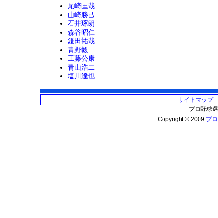
尾崎匡哉
山崎勝己
石井琢朗
森谷昭仁
鎌田祐哉
青野毅
工藤公康
青山浩二
塩川達也
サイトマップ
プロ野球選
Copyright © 2009
プロ