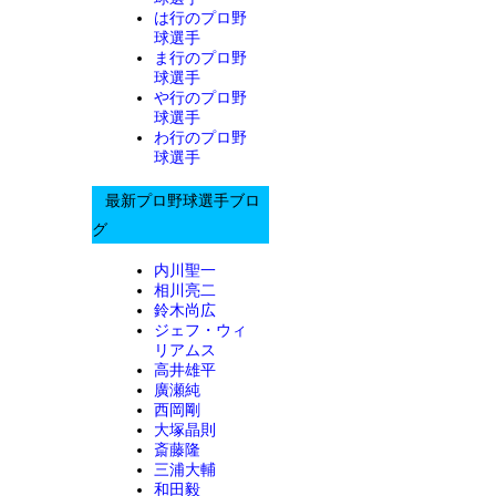
は行のプロ野
球選手
ま行のプロ野
球選手
や行のプロ野
球選手
わ行のプロ野
球選手
最新プロ野球選手ブロ
グ
内川聖一
相川亮二
鈴木尚広
ジェフ・ウィ
リアムス
高井雄平
廣瀬純
西岡剛
大塚晶則
斎藤隆
三浦大輔
和田毅