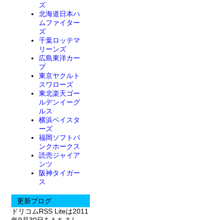
ズ
北海道日本ハ
ムファイター
ズ
千葉ロッテマ
リーンズ
広島東洋カー
プ
東京ヤクルト
スワローズ
東北楽天ゴー
ルデンイーグ
ルス
横浜ベイスタ
ーズ
福岡ソフトバ
ンクホークス
読売ジャイア
ンツ
阪神タイガー
ス
更新ブログ
ドリコムRSS Liteは2011