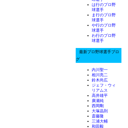
は行のプロ野
球選手
ま行のプロ野
球選手
や行のプロ野
球選手
わ行のプロ野
球選手
最新プロ野球選手ブロ
グ
内川聖一
相川亮二
鈴木尚広
ジェフ・ウィ
リアムス
高井雄平
廣瀬純
西岡剛
大塚晶則
斎藤隆
三浦大輔
和田毅