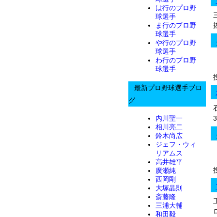
は行のプロ野
球選手
ま行のプロ野
球選手
や行のプロ野
球選手
わ行のプロ野
球選手
最新プロ野球選手ブロ
グ
内川聖一
相川亮二
鈴木尚広
ジェフ・ウィ
リアムス
高井雄平
廣瀬純
西岡剛
大塚晶則
斎藤隆
三浦大輔
和田毅