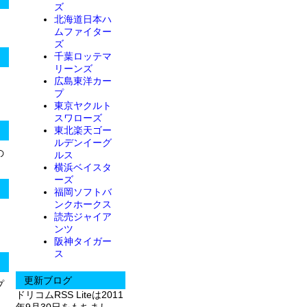
ズ
北海道日本ハ
。
ムファイター
ズ
千葉ロッテマ
リーンズ
広島東洋カー
プ
東京ヤクルト
スワローズ
東北楽天ゴー
ルデンイーグ
の
ルス
横浜ベイスタ
ーズ
福岡ソフトバ
ンクホークス
読売ジャイア
ンツ
阪神タイガー
ス
更新ブログ
プ
ドリコムRSS Liteは2011