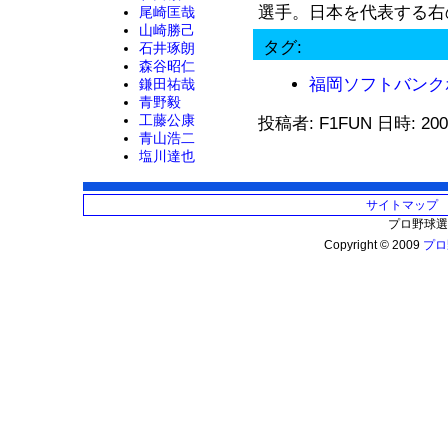
選手。日本を代表する右の
尾崎匡哉
山崎勝己
タグ:
石井琢朗
森谷昭仁
福岡ソフトバンク
鎌田祐哉
青野毅
工藤公康
投稿者: F1FUN 日時: 200
青山浩二
塩川達也
サイトマップ
プロ野球選
Copyright © 2009
プロ