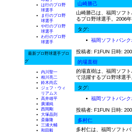
山崎勝己
は行のプロ野
球選手
山崎勝己は、福岡ソフト
ま行のプロ野
るプロ野球選手。2006年.
球選手
や行のプロ野
タグ:
球選手
わ行のプロ野
福岡ソフトバンク
球選手
投稿者: F1FUN 日時: 200
最新プロ野球選手ブロ
グ
的場直樹
的場直樹は、福岡ソフト
内川聖一
て活躍するプロ野球選手。2
相川亮二
鈴木尚広
タグ:
ジェフ・ウィ
リアムス
福岡ソフトバンク
高井雄平
廣瀬純
西岡剛
投稿者: F1FUN 日時: 200
大塚晶則
斎藤隆
多村仁
三浦大輔
多村仁は、福岡ソフトバ
和田毅