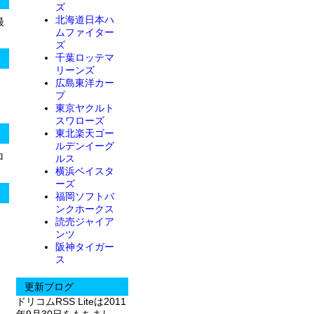
ズ
北海道日本ハ
最
ムファイター
ズ
千葉ロッテマ
リーンズ
広島東洋カー
プ
東京ヤクルト
スワローズ
東北楽天ゴー
ルデンイーグ
ロ
ルス
横浜ベイスタ
ーズ
福岡ソフトバ
ンクホークス
読売ジャイア
ンツ
阪神タイガー
ス
更新ブログ
ドリコムRSS Liteは2011