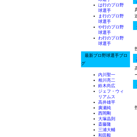
は行のプロ野
球選手
ま行のプロ野
球選手
や行のプロ野
球選手
わ行のプロ野
球選手
最新プロ野球選手ブロ
グ
内川聖一
相川亮二
鈴木尚広
ジェフ・ウィ
リアムス
高井雄平
廣瀬純
西岡剛
大塚晶則
斎藤隆
三浦大輔
和田毅