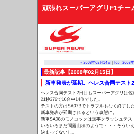
頑張れスーパーアグリF1チー
« 2008年02月14日
|
Top
|
2008年
最新記事【2008年02月15日】
新車発表が延期。ヘレス合同テスト
ヘレス合同テスト2日目もスーパーアグリは佐
21秒376で16台中14位でした。
テストの方はSA07Bでトラブルもなく終了し
新車発表が延期されるという事態に。
新車SA08のモノコックは無事クラッシュテ
いろいろまだ問題山積のようで・・・そうい
決まってないし。