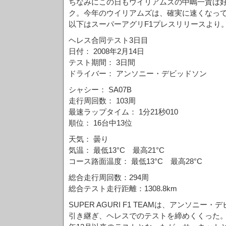
ちなみにこの日もウイリアムズの中嶋一貴は好
ク。今年のウイリアムズは、確実に速くなっ
以下はスーパーアグリF1プレスリリースより
ヘレス合同テスト3日目
日付： 2008年2月14日
テスト期間： 3日間
ドライバー： アンソニー・デビッドソン
シャシー： SA07B
走行周回数： 103周
最速ラップタイム： 1分21秒010
順位： 16台中13位
天気： 曇り
気温： 最低13°C 最高21°C
コース路面温度： 最低13°C 最高28°C
総合走行周回数：294周
総合テスト走行距離：1308.8km
SUPER AGURI F1 TEAMは、アンソニ
引き継ぎ、ヘレスでのテストを締めくくった。