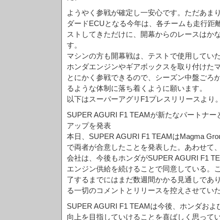
ようやく参戦が確定し一安心です。ただあま
ダードECUとなる今年は、各チームも走行距
ストしてきただけに、開幕からのレースはか
す。
マシンの方も開幕戦は、テストで使用していたS
ホンダエンジンやギアボックスを取り付けた
とにかく参戦できるので、シーズン中盤ごろ
るような体制に落ち着くように願います。
以下はスーパーアグリF1プレスリリースより
SUPER AGURI F1 TEAMが新たなパート
アップを発表
本日、SUPER AGURI F1 TEAMはMagma
で両者が合意したことを発表した。あわせて、
会社は、今後もホンダがSUPER AGURI F1
エンジン供給を続けることで同意している。
了するまでにはまだ数週間かかる見通しであ
る一切のコメントとリリースを控えさせてい
SUPER AGURI F1 TEAMは今後、ホンダ
向上を目指していけることを喜ばしく思って