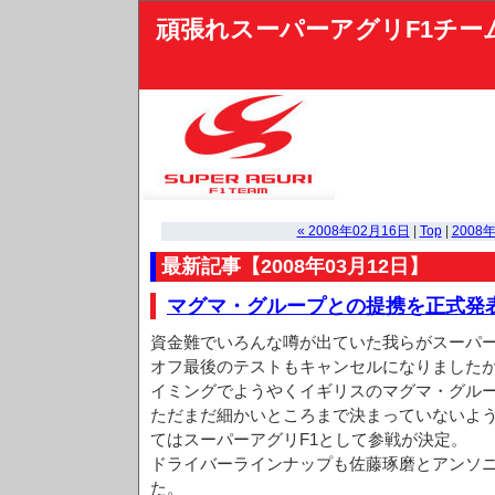
頑張れスーパーアグリF1チー
« 2008年02月16日
|
Top
|
2008年
最新記事【2008年03月12日】
マグマ・グループとの提携を正式発
資金難でいろんな噂が出ていた我らがスーパー
オフ最後のテストもキャンセルになりました
イミングでようやくイギリスのマグマ・グル
ただまだ細かいところまで決まっていないよ
てはスーパーアグリF1として参戦が決定。
ドライバーラインナップも佐藤琢磨とアンソ
た。