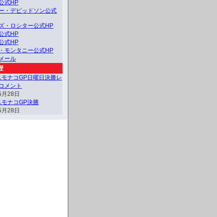
公式HP
ー・デビッドソン公式
ズ・ロシター公式HP
公式HP
公式HP
・モンタニー公式HP
メール
歴
F1モナコGP日曜日決勝レ
コメント
5月28日
F1モナコGP決勝
5月28日