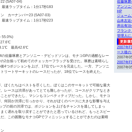
(SA07-04)
佐藤琢磨
アンソニ
 最速ラップタイム：1分17秒183
HP
カーナンバー23 (SA07-03)
ジェーム
 最速ラップタイム：1分17秒223
山本左近
井出有治
フランク
管理人に
55.0%)
更新履
7.6℃
2007年
1℃ 最高42.6℃
ース後の
1 TEAMの佐藤琢磨とアンソニー・デビッドソンは、モナコGPの過酷なレー
2007年0
での2台揃って初めてのチェッカーフラッグを受けた。琢磨は素晴らし
2007年
後4つポジションを上げ、17位でレースを完走した。一方、アンソニ
2007年0
トリートサーキットのレースだったが、18位でレースを終えた。
が、ぼくたちはベストを尽くした。ぼくはこのサーキットで可能な最大
だ。レースは渋滞があってとても難しかったが、コースがクリアなとき
ることができたし、マシンもコンペティティブだった。しかし、モナコ
が、何回か渋滞に引っかかり、それがぼくのペースに大きな影響を与え
トップの前の渋滞では、ポジションを上げるチャンスを逃してしまっ
うまく遅れを取り戻すことができたと思っているけれど、もっとスピー
ただ、この困難なモナコGPでフィニッシュすることができたのは素晴
ソン