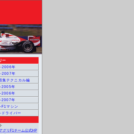
リー
-2006年
-2007年
用語集テクニカル編
-2005年
-2006年
-2007年
1-F1マシン
1-ドライバー
ト
アグリF1チーム公式HP