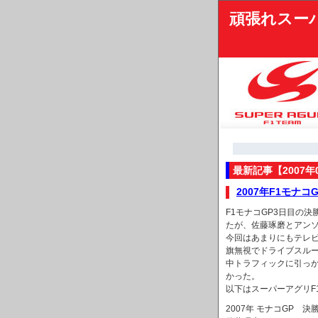
頑張れスー
最新記事【2007年
2007年F1モナ
F1モナコGP3日目の
たが、佐藤琢磨とアン
今回はあまりにもテレ
旗無視でドライブスル
中トラフィックに引っ
かった。
以下はスーパーアグリF
2007年 モナコGP 決