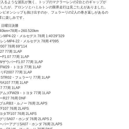
が入るような波乱が無く、トップのマクラーレンの2台とのギャップが
でしたが、アロンソとハミルトンの限界走行は見ごたえがありました。
ンピオンシップも抜け出すのか、フェラーリの2人の巻き返しがあるの
常に楽しみです。
 日曜日決勝
km×78周＝260.520km
MP4-22・メルセデス 78周 1:40'29"329
レンMP4-22・メルセデス 78周 4"095
07 78周 69"114
7 77周 1LAP
1.07 77周 1LAP
ザウバーF1.07 77周 1LAP
FW29・トヨタ 77周 1LAP
F2007 77周 1LAP
STR02・フェラーリ 77周 1LAP
A107 77周 1LAP
7 77周 1LAP
アムズFW29・トヨタ 77周 1LAP
R27 76周 DNF
ブルRB3・ルノー 76周 2LAPS
107 76周 2LAPS
タTF107 76周 2LAPS
リSA07・ホンダ 76周 2LAPS 2
ーパーアグリSA07・ホンダ 76周 2LAPS