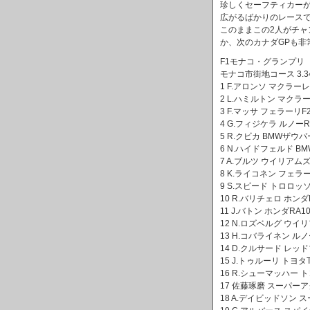
珍しくセーフティカー
広がるばかりのレース
このままこの2人がチャ
か、次のカナダGPも非
F1モナコ・グランプリ
モナコ市街地コース 3.340
1 F.アロンソ マクラーレン
2 L.ハミルトン マクラー
3 F.マッサ フェラーリF20
4 G.フィジケラ ルノーR2
5 R.クビカ BMWザウバーF
6 N.ハイドフェルド BMW
7 A.ブルツ ウイリアムズ
8 K.ライコネン フェラーリ
9 S.スピード トロロッソ
10 R.バリチェロ ホンダR
11 J.バトン ホンダRA10
12 N.ロズベルグ ウイリ
13 H.コバライネン ルノー
14 D.クルサード レッド
15 J.トゥルーリ トヨタTF
16 R.シューマッハー トヨ
17 佐藤琢磨 スーパーアグ
18 A.デイビッドソン ス