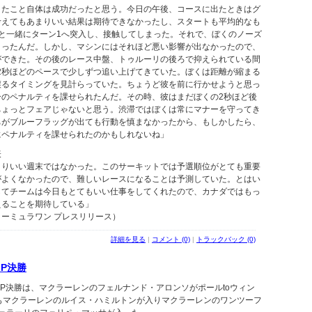
きたこと自体は成功だったと思う。今日の午後、コースに出たときはグ
考えてもあまりいい結果は期待できなかったし、スタートも平均的なも
と一緒にターン1へ突入し、接触してしまった。それで、ぼくのノーズ
まったんだ。しかし、マシンにはそれほど悪い影響が出なかったので、
ができた。その後のレース中盤、トゥルーリの後ろで抑えられている間
.2秒ほどのペースで少しずつ追い上げてきていた。ぼくは距離が縮まる
譲るタイミングを見計らっていた。ちょうど彼を前に行かせようと思っ
ーのペナルティを課せられたんだ。その時、彼はまだぼくの2秒ほど後
ちょっとフェアじゃないと思う。渋滞ではぼくは常にマナーを守ってき
ちがブルーフラッグが出ても行動を慎まなかったから、もしかしたら、
にペナルティを課せられたのかもしれないね」
表
まりいい週末ではなかった。このサーキットでは予選順位がとても重要
がよくなかったので、難しいレースになることは予測していた。とはい
してチームは今日もとてもいい仕事をしてくれたので、カナダではもっ
えることを期待している」
ーミュラワン プレスリリース）
詳細を見る
|
コメント (0)
|
トラックバック (0)
GP決勝
コGP決勝は、マクラーレンのフェルナンド・アロンソがポールtoウィン
もマクラーレンのルイス・ハミルトンが入りマクラーレンのワンツーフ