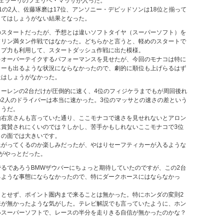
フェラーリのフェリペ・マッサが入った。
1の2人、佐藤琢磨は17位、アンソニー・デビッドソンは18位と揃って
してはしょうがない結果となった。
のスタートだったが、予想とは違いソフトタイヤ（スーパーソフト）を
ソリン満タン作戦ではなかった。どちらかと言うと、軽めのスタートで
ップ力も利用して、スタートダッシュ作戦に出た模様。
をオーバーテイクするパフォーマンスを見せたが、今回のモナコは特に
カーも出るような状況にならなかったので、劇的に順位も上げらるはず
走はしょうがなかった。
ーレンの2台だけが圧倒的に速く、4位のフィジケラまでもが周回後れ
2人のドライバーは本当に速かった。3位のマッサとの速さの差という
ようだ。
山右京さんも言っていた通り、ここモナコで速さを見せれないとアロン
に賞賛されにくいのでは？しかし、苦手かもしれないここモナコで3位
トの面では大きいです。
上がってくるのか楽しみだったが、やはりセーフティカーが入るような
がやっとだった。
るであろうBMWザウバーにちょっと期待していたのですが、この2台
るような事態にならなかったので、特にダークホースにはならなかっ
ッとせず、ポイント圏内まで来ることは無かった。特にホンダの変則2
味が無かったような気がした。テレビ解説でも言っていたように、ホン
いスーパーソフトで、レースの半分を走りきる自信が無かったのかな？