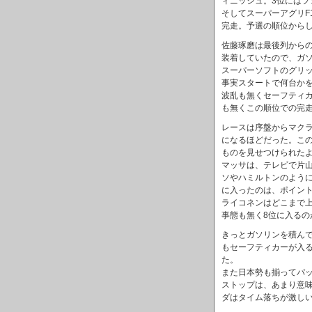
ィニッシュ。3位には
そしてスーパーアグリF
完走。予選の順位から
佐藤琢磨は最後列から
装着していたので、ガ
スーパーソフトのグリ
事実スタートで何台か
波乱も無くセーフティ
も無くこの順位での完
レースは序盤からマクラ
になるほどだった。この
ものを見せつけられた
マッサは、テレビで片
ソやハミルトンのよう
に入ったのは、ポイン
ライコネンはどこまで
事態も無く8位に入るの
きっとガソリンを積んで
もセーフティカーが入
た。
また日本勢も揃ってパ
ストップは、あまり意
ダはタイム落ちが激し