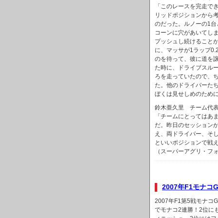
「このレースを完走で
リッドポジションから
のだった。ルノーの1台
コーンに穴があいてし
プッシュし続けること
に、マッサが1ラップ0
のを待って、彼に道を
た時に、ドライブスル
ろを走っていたので、
た。他のドライバーた
ぼくは見せしめのため
鈴木亜久里 チーム代
「チームにとってはあ
だ。昨日のセッション
え、両ドライバー、そ
といいポジションで戦
（スーパーアグリ・フォ
2007年F1モナコ
2007年F1第5戦モナ
でモナコ2連勝！2位に