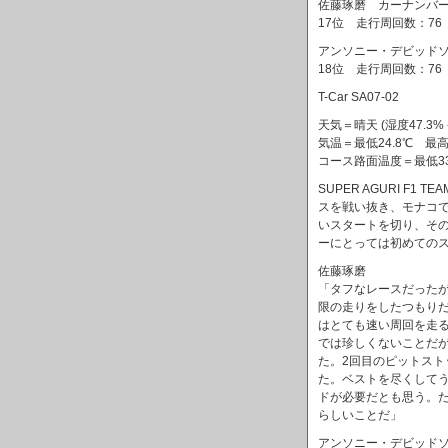
佐藤琢磨 カーナンバー22 
17位 走行周回数：76
アンソニー・デビッドソン 
18位 走行周回数：76
T-Car SA07-02
天気＝晴天 (湿度47.3% - 
気温＝最低24.8℃ 最高2
コース路面温度＝最低33.
SUPER AGURI F
スを戦い抜き、モナコ
いスタートを切り、その
ーにとっては初めてのス
佐藤琢磨
「タフなレースだった
限の走りをしたつもり
はとても速い周回を走
では珍しくないことだ
た。2回目のピットス
た。ベストを尽くして
ドが必要だとも思う。
らしいことだ」
アンソニー・デビッド