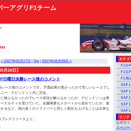
パーアグリF1チーム
カテゴ
« 2007年05月27日
|
Top
|
2007年06月09日 »
F1GP
05月28日】
F1GP
F1
コGP日曜日決勝レース後のコメント
SAF1
決勝レース後のコメントです。予選結果が悪かったので苦しいレースでし
SAF1
ソニー・デビッドソン共に完走。
SAF1
ビに映らなかったのでレース状況が解らなかったが、デビッドソンは青
ーペナルティを受けていた。佐藤琢磨もスタートから攻めていたが、途
SAF
かかるなど、他の多くのドライバーと同じく順位を上げることは出来な
SAF
リンク
1プレスリリースより。
公式サイ
勝
スーパー