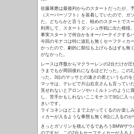
佐藤琢磨は最後列からのスタートだったが、
（スーパーソフト）を装着していたので、ガ
た。どちらかと言うと、軽めのスタートでス
利用して、スタートダッシュ作戦に出た模様
事実スタートで何台かをオーバーテイクする
今回のモナコは特に波乱も無くセーフティカ
かったので、劇的に順位も上げらるはずも無
がなかった。
レースは序盤からマクラーレンの2台だけが圧
ラまでもが周回後れになるほどだった。この2
った。3位のマッサとの速さの差というものを
マッサは、テレビで片山右京さんも言ってい
見せれないとアロンソやハミルトンのように
し、苦手かもしれないここモナコで3位に入っ
きいです。
ライコネンはどこまで上がってくるのか楽し
ィカーが入るような事態も無く8位に入るのが
きっとガソリンを積んでるであろうBMWザウ
のですが、この2台もセーフティカーが入るよ