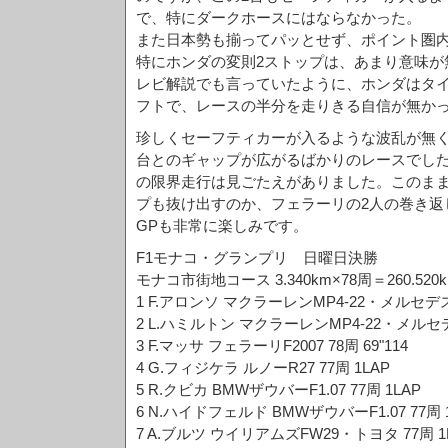
で、特にダークホースにはならなかった。
また日本勢も揃ってパッとせず、ポイント圏
特にホンダの変則2ストップは、あまり意味が
レビ解説でも言っていたように、ホンダはタ
フトで、レースの半分を走りきる自信が無か
珍しくセーフティカーが入るような波乱が無く
台とのギャップが広がるばかりのレースでし
の限界走行は見ごたえがありました。このまま
プも抜け出すのか、フェラーリの2人の巻き返
GPも非常に楽しみです。
F1モナコ・グランプリ 日曜日決勝
モナコ市街地コース 3.340km×78周＝260.520
1 F.アロンソ マクラーレンMP4-22・メルセデス 78
2 L.ハミルトン マクラーレンMP4-22・メルセデス
3 F.マッサ フェラーリF2007 78周 69"114
4 G.フィジケラ ルノーR27 77周 1LAP
5 R.クビカ BMWザウバーF1.07 77周 1LAP
6 N.ハイドフェルド BMWザウバーF1.07 77周 
7 A.ブルツ ウイリアムズFW29・トヨタ 77周 1