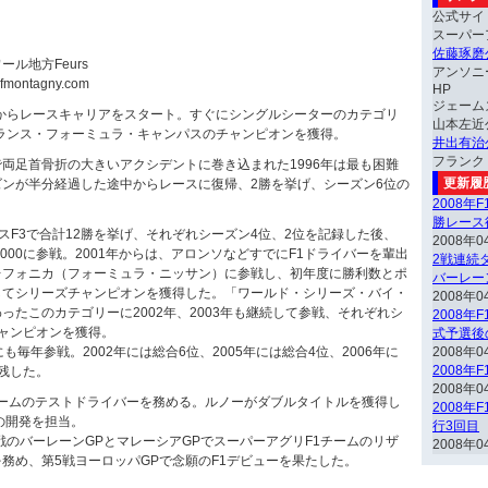
公式サイ
スーパー
佐藤琢磨
ル地方Feurs
アンソニ
montagny.com
HP
ジェーム
トからレースキャリアをスタート。すぐにシングルシーターのカテゴリ
山本左近
フランス・フォーミュラ・キャンパスのチャンピオンを獲得。
井出有治
フランク
両足首骨折の大きいアクシデントに巻き込まれた1996年は最も困難
更新履
ンが半分経過した途中からレースに復帰、2勝を挙げ、シーズン6位の
2008年
勝レース
ランスF3で合計12勝を挙げ、それぞれシーズン4位、2位を記録した後、
2008年0
際F3000に参戦。2001年からは、アロンソなどすでにF1ドライバーを輩出
2戦連続ダ
レフォニカ（フォーミュラ・ニッサン）に参戦し、初年度に勝利数とポ
バーレー
してシリーズチャンピオンを獲得した。「ワールド・シリーズ・バイ・
2008年0
ったこのカテゴリーに2002年、2003年も継続して参戦、それぞれシ
2008年
ャンピオンを獲得。
式予選後
も毎年参戦。2002年には総合6位、2005年には総合4位、2006年に
2008年0
2008年
残した。
2008年0
1チームのテストドライバーを務める。ルノーがダブルタイトルを獲得し
2008年
5の開発を担当。
行3回目
幕戦のバーレーンGPとマレーシアGPでスーパーアグリF1チームのリザ
2008年0
務め、第5戦ヨーロッパGPで念願のF1デビューを果たした。