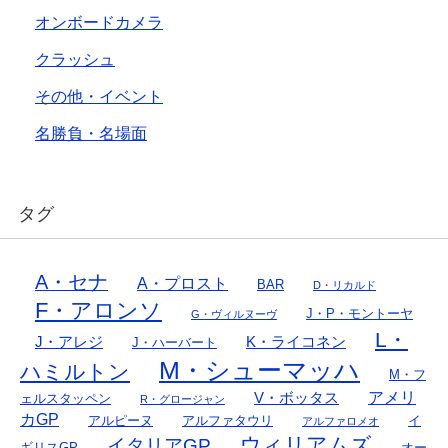
オンボードカメラ
クラッシュ
その他・イベント
名勝負・名場面
タグ
A・セナ
A・プロスト
BAR
D・リカルド
F・アロンソ
J・P・モントーヤ
G・ヴィルヌーヴ
L・
J・アレジ
K・ライコネン
J・ハーバート
M・シューマッハ
ハミルトン
M・フ
アメリ
V・ボッタス
ェルスタッペン
R・グロージャン
カGP
アルピーヌ
アルファタウリ
イ
アルファロメオ
ウィリアムズ
イタリアGP
ギリスGP
オー