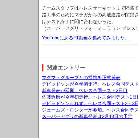
チームスタッフはヘレスサーキットまで陸路
路工事のためにマラガからの高速道路が閉鎖
はテスト終了に間に合わなかった。
（スーパーアグリ・フォーミュラワン プレス
YouTubeにあるF1動画を集めてみました。
関連エントリー
マグマ・グループとの提携を正式発表
デビッドソンが今年初走行。ヘレス合同テスト
新車発表が延期。ヘレス合同テスト2日目
佐藤琢磨が今年初走行。ヘレス合同テスト1日
デビッドソン走れず。ヘレス合同テスト2・3
ジェームズ・ロシターが参加。ヘレス合同テス
スーパーアグリの新車発表は2月19日の予定