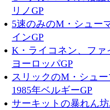
リノGP
5速のみのM・シューマ
インGP
K・ライコネン、ファイ
ヨーロッパGP
スリックのM・シュー
1985年ベルギーGP
サーキットの暴れん坊J-