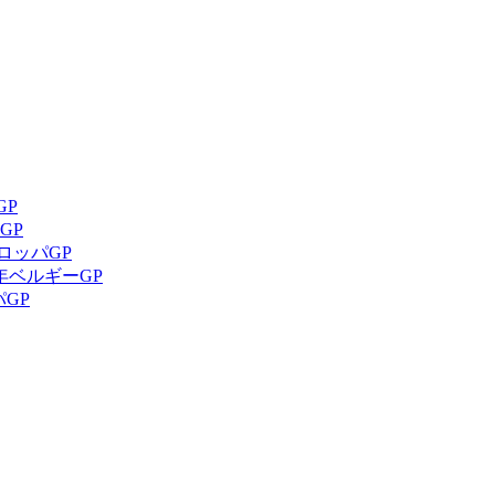
GP
GP
ロッパGP
年ベルギーGP
パGP