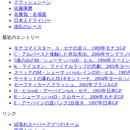
クラッシュシーン
佐藤琢磨
名勝負・名場面
日本人ドライバー
波乱のレース
最近のエントリー
モナコマイスター、A・セナの走り。1989年モナコGP
C・アルバースと接触した井出有治。2006年サンマリノ
5速のみのM・シューマッハvsD・ヒル。1994年スペイン
K・ライコネン、ファイナルラップの悲劇。2005年ヨー
スリックのM・シューマッハvsレインのD・ヒル。1985
サーキットの暴れん坊J-P.モントーヤ。2004年ヨーロッ
セーフティカーとクラッシュ。2002年ブラジルGP
D・ヒルvsE・アーバインvsA・セナ。1993年日本GP
R・シューマッハvsD・クルサード。2006年カナダGP
E・アーバインの逆バンク2台抜き。1997年日本GP
リンク
頑張れスーパーアグリF1チーム