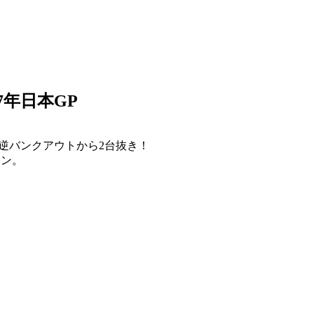
7年日本GP
の逆バンクアウトから2台抜き！
ーン。