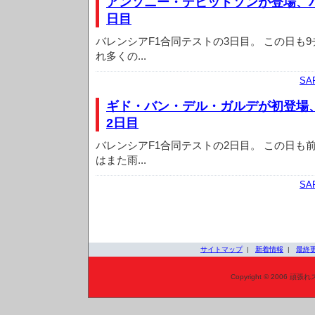
アンソニー・デビッドソンが登場、
日目
バレンシアF1合同テストの3日目。 この日も
れ多くの...
SA
ギド・バン・デル・ガルデが初登場
2日目
バレンシアF1合同テストの2日目。 この日も
はまた雨...
SA
サイトマップ
|
新着情報
|
最終
Copyright © 2006 頑張れ