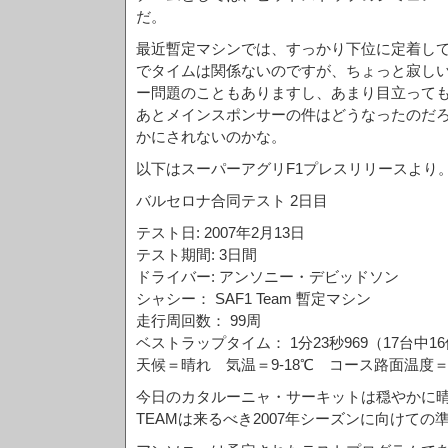
だ。
最近暫定マシンでは、すっかり下位に定着し
でタイムは関係ないのですが、ちょっと寂し
ー問題のこともありますし、あまり目立って
あとメインスポンサーの件はどうなったのだ
かにされないのかな。
以下はスーパーアグリF1プレスリリースより
バルセロナ合同テスト 2日目
テスト日: 2007年2月13日
テスト期間: 3日間
ドライバー: アンソニー・デビッドソン
シャシー： SAF1 Team 暫定マシン
走行周回数： 99周
ベストラップタイム： 1分23秒969（17台中1
天候＝晴れ 気温＝9-18℃ コース路面温度＝9
今日のカタルーニャ・サーキットは穏やかに晴れ、S
TEAMは来るべき2007年シーズンに向けての