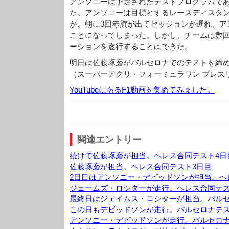
アンソニーは予定されたテストプログラムで
た。アンソニーは目標とするレースディスタ
が、朝に3回赤旗が出てセッションが遅れ、ア
ことになってしまった。しかし、チームは数
ーションを遂行することはできた。
明日は佐藤琢磨がバルセロナでのテストを締
（スーパーアグリ・フォーミュラワン プレス
YouTubeにあるF1動画を集めてみました。
関連エントリー
続けて佐藤琢磨が担当。ヘレス合同テスト4日
佐藤琢磨が担当。ヘレス合同テスト3日目
2日目はアンソニー・デビッドソンが担当。ヘ
ジェームズ・ロシターが走行。ヘレス合同テス
最終日はジェイムス・ロシターが担当。バルセ
この日もデビッドソンが走行。バルセロナテス
アンソニー・デビッドソンが走行。バルセロナ