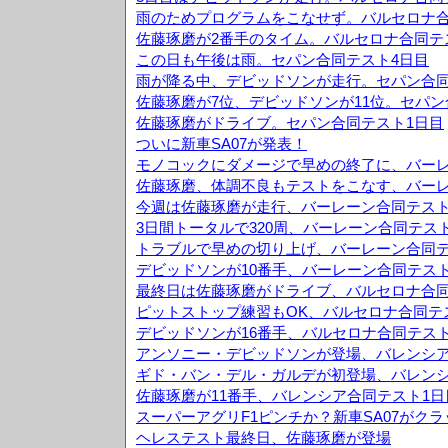
雨のためプログラムをこなせず。バルセロナ合
佐藤琢磨が2番手のタイム。バルセロナ合同テ
この日も午後は雨。セパン合同テスト4日目
雨が降る中、デビッドソンが走行。セパン合同
佐藤琢磨が7位、デビッドソンが11位。セパン
佐藤琢磨がドライブ。セパン合同テスト1日目
ついに新車SA07が発表！
モノコックにダメージで早めの終了に、バーレ
佐藤琢磨、体調不良もテストをこなす、バーレ
今週は佐藤琢磨が走行、バーレーン合同テスト
3日間トータルで320周、バーレーン合同テス
トラブルで早めの切り上げ、バーレーン合同テ
デビッドソンが10番手、バーレーン合同テスト
最終日は佐藤琢磨がドライブ、バルセロナ合同
ピットストップ練習もOK、バルセロナ合同テ
デビッドソンが16番手、バルセロナ合同テスト
アンソニー・デビッドソンが登場、バレンシア
ギド・バン・デル・ガルデが初登場、バレンシ
佐藤琢磨が11番手、バレンシア合同テスト1日
スーパーアグリF1ピンチか？新車SA07がク
ヘレステスト最終日、佐藤琢磨が登場