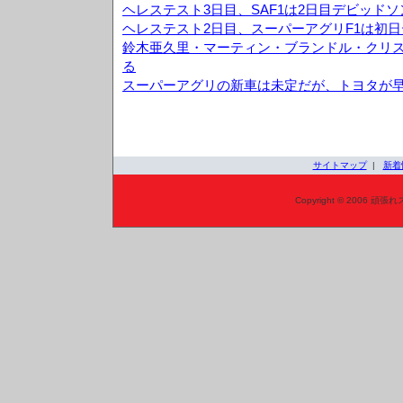
ヘレステスト3日目、SAF1は2日目デビッド
ヘレステスト2日目、スーパーアグリF1は初日
鈴木亜久里・マーティン・ブランドル・クリス
る
スーパーアグリの新車は未定だが、トヨタが
サイトマップ
|
新着
Copyright © 2006 頑張れ