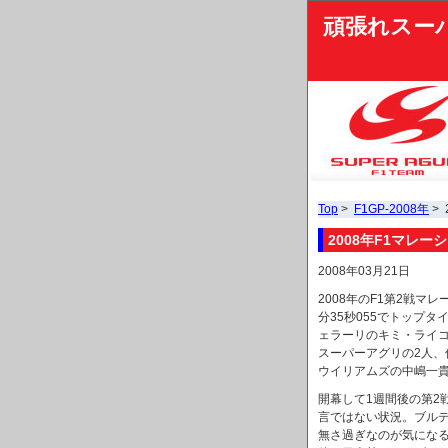
頑張れスー
Top
>
F1GP-2008年
>
2008年F1マレー
2008年03月21日
2008年のF1第2戦
分35秒055でトップ
ェラーリのキミ・ライ
スーパーアグリの2人、
ウイリアムズの中嶋一貴
開幕して1週間後の第2
言ではない状況。ブル
無さ過ぎなのが気にな