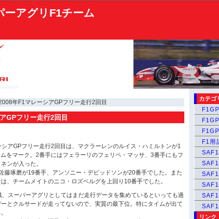
パーアグリF1チーム
カテゴ
 2008年F1マレーシアGPフリー走行2回目
F1GP
シアGPフリー走行2回目
F1GP
F1GP
F1
マレーシアGPフリー走行2回目は、マクラーレンのルイス・ハミルトンが1
SAF1
タイムをマーク。2番手にはフェラーリのフェリペ・マッサ、3番手にもフ
SAF1
コネンが入った。
佐藤琢磨が19番手、アンソニー・デビッドソンが20番手でした。また
SAF1
は、チームメイトのニコ・ロズベルグを上回り10番手でした。
SAF1
戦、スーパーアグリとしてはまだ走行データを集めているといっても過
SAF
デーとクルサードが走ってないので、実質の最下位。特にタイムが出て
SAF
る。
リンク