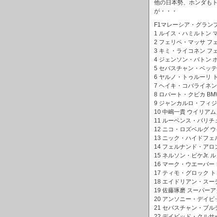
他の日本勢、ホンダも
が・・・
F1マレーシア・グラン
1 ルイス・ハミルトン マク
2 フェリペ・マッサ フェラー
3 キミ・ライコネン フェラー
4 ジェンソン・バトン ホンダ
5 セバスチャン・ベッテル
6 ヤルノ・トゥルーリ トヨタ
7 ヘイキ・コバライネン マ
8 ロバート・クビカ BMWザ
9 ジャンカルロ・フィジケ
10 中嶋一貴 ウイリアムズ
11 ルーベンス・バリチェロ 
12 ニコ・ロズベルグ ウイ
13 ニック・ハイドフェルド 
14 フェルナンド・アロンソ
15 ネルソン・ピケJr. ルノ
16 マーク・ウエーバー レ
17 ティモ・グロック トヨタ
18 エイドリアン・スーテ
19 佐藤琢磨 スーパーアグ
20 アンソニー・デイビッ
21 セバスチャン・ブルデ
22 デイビッド・クルサー