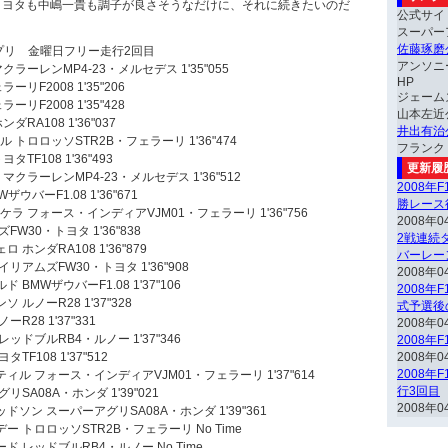
トヨタも中嶋一貴も調子が良さそうなだけに、それに続きたいのだ
公式サイ
スーパー
佐藤琢磨
プリ 金曜日フリー走行2回目
アンソニ
ラーレンMP4-23・メルセデス 1'35"055
HP
リF2008 1'35"206
ジェーム
リF2008 1'35"428
山本左近
RA108 1'36"037
井出有治
 トロロッソSTR2B・フェラーリ 1'36"474
フランク
TF108 1'36"493
更新履
クラーレンMP4-23・メルセデス 1'36"512
2008年
ウバーF1.08 1'36"671
勝レース
ラ フォース・インディアVJM01・フェラーリ 1'36"756
2008年0
FW30・トヨタ 1'36"838
2戦連続ダ
ホンダRA108 1'36"879
バーレー
リアムズFW30・トヨタ 1'36"908
2008年0
BMWザウバーF1.08 1'37"106
2008年
 ルノーR28 1'37"328
式予選後
ーR28 1'37"331
2008年0
ッドブルRB4・ルノー 1'37"346
2008年
TF108 1'37"512
2008年0
2008年
ィル フォース・インディアVJM01・フェラーリ 1'37"614
行3回目
リSA08A・ホンダ 1'39"021
2008年0
ドソン スーパーアグリSA08A・ホンダ 1'39"361
ー トロロッソSTR2B・フェラーリ No Time
ド レッドブルRB4・ルノー No Time