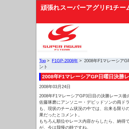
頑張れスーパーアグリF1チー
Top
>
F1GP-2008年
> 2008年F1マレーシ
ント
2008年F1マレーシアGP日曜日決
2008年03月24日
2008年F1マレーシアGP3日目の決勝レース
佐藤琢磨にアンソニー・デビッドソンの両ド
も、現状のチーム状況の中では、出来る限り
果だったとコメント。
もちろん順位やレース内容からしたら、納得
が。今は我慢の時ですね。