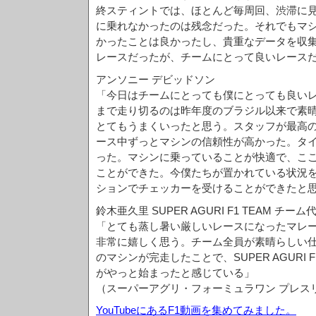
終スティントでは、ほとんど毎周回、渋滞に
に乗れなかったのは残念だった。それでもマ
かったことは良かったし、貴重なデータを収
レースだったが、チームにとって良いレース
アンソニー デビッドソン
「今日はチームにとっても僕にとっても良い
まで走り切るのは昨年度のブラジル以来で素
とてもうまくいったと思う。スタッフが最高
ース中ずっとマシンの信頼性が高かった。タ
った。マシンに乗っていることが快適で、こ
ことができた。今僕たちが置かれている状況
ションでチェッカーを受けることができたと
鈴木亜久里 SUPER AGURI F1 TEAM チーム
「とても蒸し暑い厳しいレースになったマレー
非常に嬉しく思う。チーム全員が素晴らしい仕
のマシンが完走したことで、SUPER AGURI F
がやっと始まったと感じている」
（スーパーアグリ・フォーミュラワン プレス
YouTubeにあるF1動画を集めてみました。