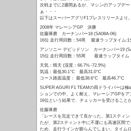
次戦までに2週間あるが、マシンのアップデー
ぁ・・・
以下はスーパーアグリF1プレスリリースより
2008年 マレーシアGP 決勝
佐藤琢磨 カーナンバー18 (SA08A-06)
16位 走行周回数：54周 最速ラップタイム:1分
アンソニー デビッドソン カーナンバー19 (SA0
15位 走行周回数：55周 最速ラップタイム：1
天気：晴天 (湿度：66.7% -72.9%)
気温：最低30.1°C 最高31.0°C
コース路面温度： 最低38.6°C 最高46.7°C
SUPER AGURI F1 TEAMの両ドライバ
ションでの中、よく耐え、マレーシアGPをア
16位という結果で、チェッカーを受けること
佐藤琢磨
「レースを完走できて良かった。第1スティン
たが、第2スティント中に不運にも高速区間で
ため、走行ラインが膨らんでしまい、タイム