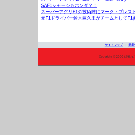
SAF1シャーシもホンダ？！
スーパーアグリF1の技術陣にマーク・プレス
元F1ドライバー鈴木亜久里がチームとしてF1
サイトマップ
|
新着
Copyright © 2006 頑張れ