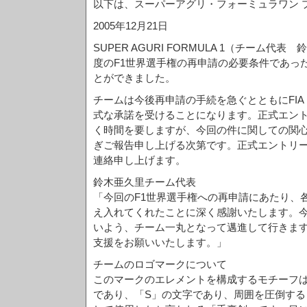
以下は、スーパーアグリ・フォーミュラワン 
2005年12月21日
SUPER AGURI FORMULA 1（チーム代表
度のF1世界選手権の再申請の必要条件であっ
とができました。
チームは今後再申請の手続を急ぐとともにFI
式な承諾を受けることになります。正式エン
く時間を要しますが、今回の件に関しての関
ぎご報告申し上げる次第です。正式エントリ
連絡申し上げます。
鈴木亜久里チーム代表
「今回のF1世界選手権への再申請にあたり、
え入れてくれたことに深く感謝いたします。
いよう、チーム一丸となって邁進して行きま
支援をお願いいたします。」
チームのロゴマークについて
このマークのエレメントを構成するモチーフ
であり、「S」の文字であり、周囲を圧倒する