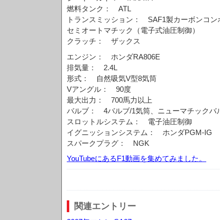
燃料タンク： ATL
トランスミッション： SAF1製カーボンコン
セミオートマチック（電子式油圧制御）
クラッチ： ザックス
エンジン： ホンダRA806E
排気量： 2.4L
形式： 自然吸気V型8気筒
Vアングル： 90度
最大出力： 700馬力以上
バルブ： 4バルブ/1気筒、ニューマチックバ
スロットルシステム： 電子油圧制御
イグニッションシステム： ホンダPGM-IG
スパークプラグ： NGK
YouTubeにあるF1動画を集めてみました。
関連エントリー