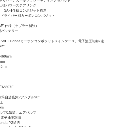
キャリパー、カーボンブレーキディスク＆パッド
1仕様パワーステアリング
 SAF1仕様コンポジット構造
 ドライバー別カーボンコンポジット
タ
AF1仕様（ケブラー補強）
 鉛バッテリー
AF1 Hondaカーボンコンポジットメインケース、電子油圧制御7速
ft”
460mm
mm
5mm
A807E
筒自然吸気Vアングル90°
以上
pm
ルブ/1気筒、エアバルブ
 電子油圧制御
a PGM-FI