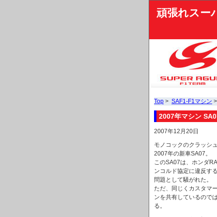
頑張れスー
Top
>
SAF1-F1マシン
>
2007年マシン SA0
2007年12月20日
モノコックのクラッシ
2007年の新車SA07。
このSA07は、ホンダ
ンコルド協定に違反す
問題として騒がれた。
ただ、同じくカスタマ
ンを共有しているのでは
る。