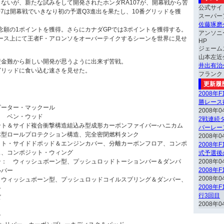
ないが、新たな試みをして開発されたホンダRA107が、開幕戦から苦
公式サイ
07は開幕戦でいきなり初の予選Q3進出を果たし、10番グリッドを獲
スーパー
佐藤琢磨
念願の1ポイントを獲得。さらにカナダGPでは3ポイントを獲得する。
アンソニ
ース上にて王者F・アロンソをオーバーテイクするシーンを世界に見せ
HP
ジェーム
山本左近
資金難から新しい開発が思うように出来ず苦戦。
井出有治
グリッドに食い込む速さを見せた。
フランク
更新履
2008年
勝レース
ピーター・マックール
2008年0
： ベン・ウッド
2戦連続ダ
ト＆サイド複合衝撃構造組込み型成形カーボンファイバー-ハニカム
バーレー
体型ロールプロテクション構造、完全密閉燃料タンク
2008年0
ット・サイドドポッド＆エンジンカバー、分離カーボンフロア、コンポ
2008年
ス、コンポジット・ウィング
式予選後
ン： ウィッシュボーン型、プッシュロッドトーションバー＆ダンパ
2008年0
2008年
ルバー
2008年0
 ウィッシュボーン型、プッシュロッドコイルスプリング＆ダンパー、
2008年
ー
行3回目
ズ
2008年0
ン