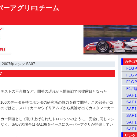
パーアグリF1チーム
カテゴ
 2007年マシン SA07
F1GP
7
F1GP
F1GP
F1
ュテストの不合格など、開発の遅れから開幕戦でお披露目となった
SAF1
SAF1
RA106のデータを持つホンダの研究所の協力を得て開発。この部分がコ
るのではと、スパイカーやウイリアムズから異論が出てカスタマーカー
SAF1
SAF1
ーカー問題として取り上げられたトロロッソのように、完全に同じマシ
SAF
なく、SA07の場合はRA106をベースにスーパーアグリが開発してい
SAF
リンク