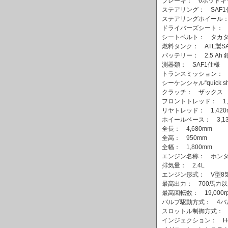
ブレーキ： 6ポッド
ステアリング： SAF
ステアリングホイール：
ドライバーズシート：
シートベルト： タカ
燃料タンク： ATL製S
バッテリー： 2.5 Ah
測器類： SAF1仕様
トランスミッション： S
シーケンシャル“quick shi
クラッチ： ザックス
フロントトレッド： 1,
リヤトレッド： 1,420
ホイールベース： 3,13
全長： 4,680mm
全高： 950mm
全幅： 1,800mm
エンジン名称： ホンダR
排気量： 2.4L
エンジン形式： V型8気
最高出力： 700馬力
最高回転数： 19,000r
バルブ駆動方式： 4バ
スロットル制御方式：
インジェクション： Hond