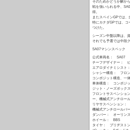
そのためかどうか解から
戦を強いられる中、SA
得。
またスペインGPでは、
特にカナダGPでは、コ
つけた。
シーズン中盤以降は、
それでも予選では中段
SA07マシンスペック
公式車両名： SA07
チーフデザイナー： 
エアロダイナミシスト
シャシー構造： フロン
コンポジット構造、一
車体構造： コンポジ
ジット・ノーズボック
フロントサスペンショ
ー、機械式アンチロー
リヤサスペンション：
機械式アンチロールバ
ダンパー： オーリン
ホイール： BBS
タイヤ： ブリヂスト