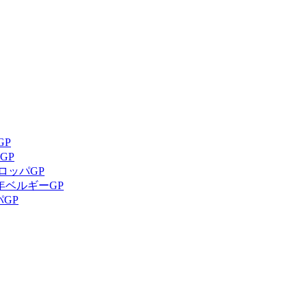
GP
GP
ロッパGP
年ベルギーGP
パGP