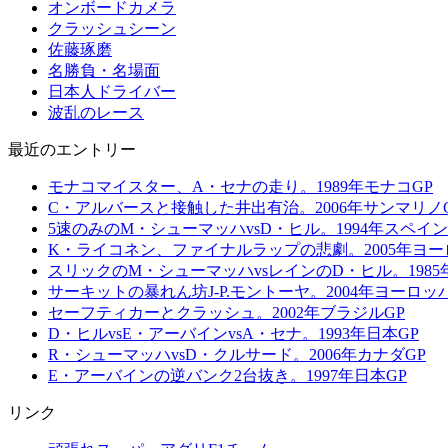
オンボードカメラ
クラッシュシーン
佐藤琢磨
名勝負・名場面
日本人ドライバー
波乱のレース
最近のエントリー
モナコマイスター、A・セナの走り。1989年モナコGP
C・アルバースと接触した井出有治。2006年サンマリノ
5速のみのM・シューマッハvsD・ヒル。1994年スペイン
K・ライコネン、ファイナルラップの悲劇。2005年ヨー
スリックのM・シューマッハvsレインのD・ヒル。1985
サーキットの暴れん坊J-P.モントーヤ。2004年ヨーロッ
セーフティカーとクラッシュ。2002年ブラジルGP
D・ヒルvsE・アーバインvsA・セナ。1993年日本GP
R・シューマッハvsD・クルサード。2006年カナダGP
E・アーバインの逆バンク2台抜き。1997年日本GP
リンク