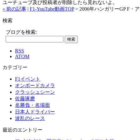
ユーチューブ及び投稿者が削除したら見れないよ。
« 前の記事
|
F1-YouTube動画TOP
> 2006年ハンガリーGP F
検索
ブログを検索:
RSS
ATOM
カテゴリー
F1イベント
オンボードカメラ
クラッシュシーン
佐藤琢磨
名勝負・名場面
日本人ドライバー
波乱のレース
最近のエントリー