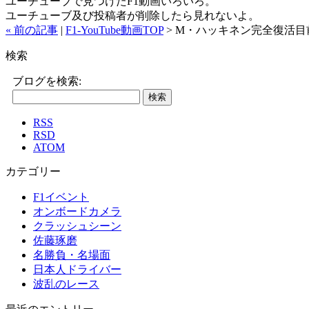
ユーチューブで見つけたF1動画いろいろ。
ユーチューブ及び投稿者が削除したら見れないよ。
« 前の記事
|
F1-YouTube動画TOP
> M・ハッキネン完全復活目前
検索
ブログを検索:
RSS
RSD
ATOM
カテゴリー
F1イベント
オンボードカメラ
クラッシュシーン
佐藤琢磨
名勝負・名場面
日本人ドライバー
波乱のレース