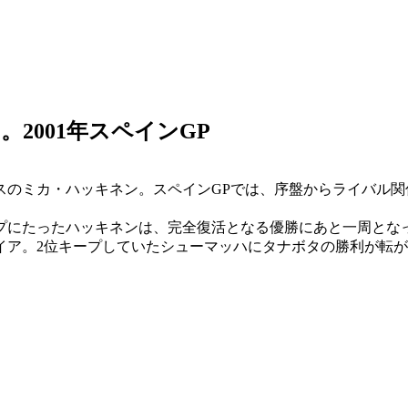
2001年スペインGP
デスのミカ・ハッキネン。スペインGPでは、序盤からライバル
プにたったハッキネンは、完全復活となる優勝にあと一周とな
イア。2位キープしていたシューマッハにタナボタの勝利が転