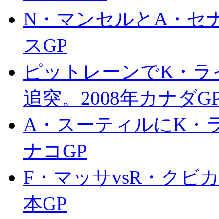
N・マンセルとA・セナ
スGP
ピットレーンでK・ラ
追突。2008年カナダG
A・スーティルにK・ラ
ナコGP
F・マッサvsR・クビ
本GP