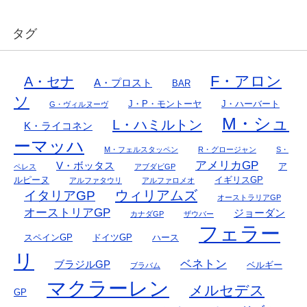
タグ
F・アロン
A・セナ
A・プロスト
BAR
ソ
J・P・モントーヤ
J・ハーバート
G・ヴィルヌーヴ
M・シュ
L・ハミルトン
K・ライコネン
ーマッハ
M・フェルスタッペン
R・グロージャン
S・
アメリカGP
V・ボッタス
ア
ペレス
アブダビGP
ルピーヌ
イギリスGP
アルファタウリ
アルファロメオ
ウィリアムズ
イタリアGP
オーストラリアGP
オーストリアGP
ジョーダン
カナダGP
ザウバー
フェラー
スペインGP
ドイツGP
ハース
リ
ベネトン
ブラジルGP
ベルギー
ブラバム
マクラーレン
メルセデス
GP