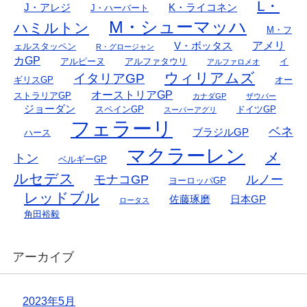
L・
J・アレジ
K・ライコネン
J・ハーバート
M・シューマッハ
ハミルトン
M・フ
アメリ
V・ボッタス
ェルスタッペン
R・グロージャン
カGP
アルピーヌ
アルファタウリ
イ
アルファロメオ
ウィリアムズ
イタリアGP
ギリスGP
オー
オーストリアGP
ストラリアGP
カナダGP
ザウバー
ジョーダン
スペインGP
ドイツGP
スーパーアグリ
フェラーリ
ベネ
ブラジルGP
ハース
マクラーレン
メ
トン
ベルギーGP
ルセデス
モナコGP
ルノー
ヨーロッパGP
レッドブル
佐藤琢磨
日本GP
ロータス
角田裕毅
アーカイブ
2023年5月