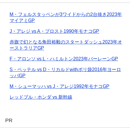
M・フェルスタッペンが3ワイドからの2台抜き2023年
マイアミGP
J・アレジ vs A・プロスト1990年モナコGP
赤旗で幻となる角田裕毅のスタートダッシュ2023年オ
ーストラリアGP
F・アロンソ vs L・ハミルトン2023年バーレーンGP
S・ベッテル vs D・リカルドwithポリ袋2016年ヨーロ
ッパGP
M・シューマッハ vs J・アレジ1992年モナコGP
レッドブル・ホンダ vs 新幹線
PR