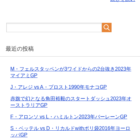
最近の投稿
M・フェルスタッペンが3ワイドからの2台抜き2023年
マイアミGP
J・アレジ vs A・プロスト1990年モナコGP
赤旗で幻となる角田裕毅のスタートダッシュ2023年オ
ーストラリアGP
F・アロンソ vs L・ハミルトン2023年バーレーンGP
S・ベッテル vs D・リカルドwithポリ袋2016年ヨーロ
ッパGP