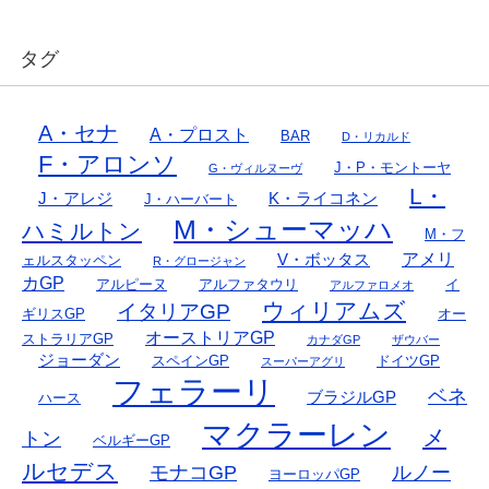
タグ
A・セナ
A・プロスト
BAR
D・リカルド
F・アロンソ
J・P・モントーヤ
G・ヴィルヌーヴ
L・
J・アレジ
K・ライコネン
J・ハーバート
M・シューマッハ
ハミルトン
M・フ
アメリ
V・ボッタス
ェルスタッペン
R・グロージャン
カGP
アルピーヌ
アルファタウリ
イ
アルファロメオ
ウィリアムズ
イタリアGP
ギリスGP
オー
オーストリアGP
ストラリアGP
カナダGP
ザウバー
ジョーダン
スペインGP
ドイツGP
スーパーアグリ
フェラーリ
ベネ
ブラジルGP
ハース
マクラーレン
メ
トン
ベルギーGP
ルセデス
モナコGP
ルノー
ヨーロッパGP