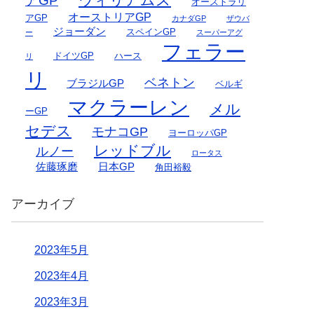
アGP
オーストラリ
オーストリアGP
アGP
カナダGP
ザウバ
ジョーダン
スペインGP
ー
スーパーアグ
フェラー
ドイツGP
ハース
リ
リ
ベネトン
ブラジルGP
ベルギ
マクラーレン
メル
ーGP
セデス
モナコGP
ヨーロッパGP
レッドブル
ルノー
ロータス
佐藤琢磨
日本GP
角田裕毅
アーカイブ
2023年5月
2023年4月
2023年3月