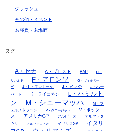
クラッシュ
その他・イベント
名勝負・名場面
タグ
A・セナ
A・プロスト
BAR
D・
F・アロンソ
リカルド
G・ヴィルヌー
J・アレジ
J・P・モントーヤ
J・ハー
ヴ
L・ハミルト
K・ライコネン
バート
M・シューマッハ
ン
M・フ
V・ボッタ
ェルスタッペン
R・グロージャン
アメリカGP
ス
アルピーヌ
アルファタ
イタリ
ウリ
イギリスGP
アルファロメオ
ウィリアムズ