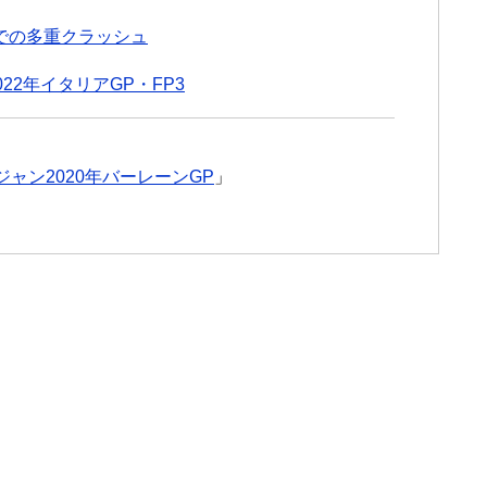
ンでの多重クラッシュ
2年イタリアGP・FP3
ャン2020年バーレーンGP
」