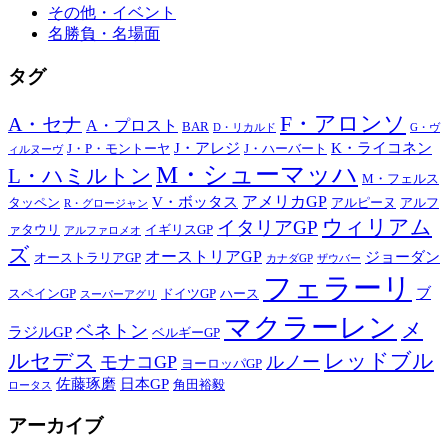
その他・イベント
名勝負・名場面
タグ
F・アロンソ
A・セナ
A・プロスト
BAR
D・リカルド
G・ヴ
J・アレジ
K・ライコネン
J・P・モントーヤ
J・ハーバート
ィルヌーヴ
M・シューマッハ
L・ハミルトン
M・フェルス
アメリカGP
V・ボッタス
タッペン
アルピーヌ
アルフ
R・グロージャン
ウィリアム
イタリアGP
ァタウリ
イギリスGP
アルファロメオ
ズ
オーストリアGP
ジョーダン
オーストラリアGP
カナダGP
ザウバー
フェラーリ
ブ
スペインGP
ドイツGP
ハース
スーパーアグリ
マクラーレン
メ
ベネトン
ラジルGP
ベルギーGP
ルセデス
レッドブル
モナコGP
ルノー
ヨーロッパGP
佐藤琢磨
日本GP
角田裕毅
ロータス
アーカイブ