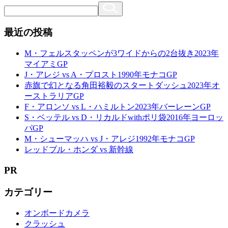
最近の投稿
M・フェルスタッペンが3ワイドからの2台抜き2023年
マイアミGP
J・アレジ vs A・プロスト1990年モナコGP
赤旗で幻となる角田裕毅のスタートダッシュ2023年オ
ーストラリアGP
F・アロンソ vs L・ハミルトン2023年バーレーンGP
S・ベッテル vs D・リカルドwithポリ袋2016年ヨーロッ
パGP
M・シューマッハ vs J・アレジ1992年モナコGP
レッドブル・ホンダ vs 新幹線
PR
カテゴリー
オンボードカメラ
クラッシュ