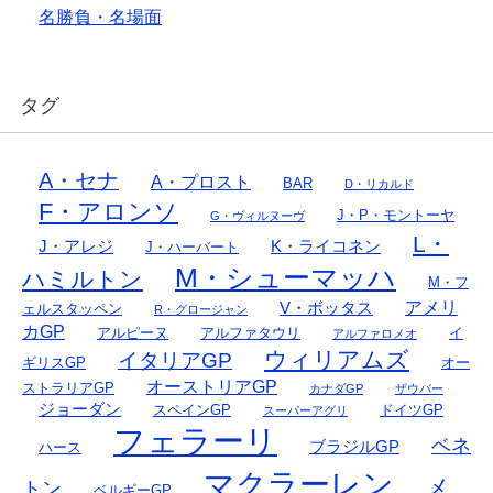
名勝負・名場面
タグ
A・セナ
A・プロスト
BAR
D・リカルド
F・アロンソ
J・P・モントーヤ
G・ヴィルヌーヴ
L・
J・アレジ
K・ライコネン
J・ハーバート
M・シューマッハ
ハミルトン
M・フ
アメリ
V・ボッタス
ェルスタッペン
R・グロージャン
カGP
アルピーヌ
アルファタウリ
イ
アルファロメオ
ウィリアムズ
イタリアGP
ギリスGP
オー
オーストリアGP
ストラリアGP
カナダGP
ザウバー
ジョーダン
スペインGP
ドイツGP
スーパーアグリ
フェラーリ
ベネ
ブラジルGP
ハース
マクラーレン
メ
トン
ベルギーGP