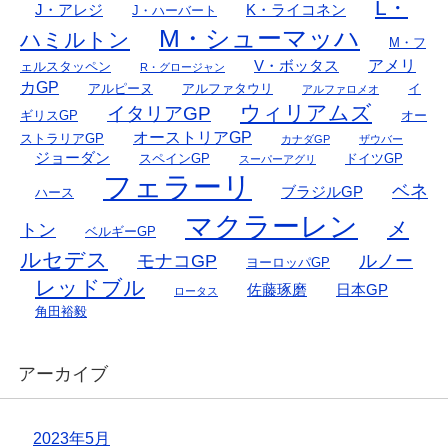
L・
J・アレジ
K・ライコネン
J・ハーバート
M・シューマッハ
ハミルトン
M・フ
アメリ
V・ボッタス
ェルスタッペン
R・グロージャン
カGP
アルピーヌ
アルファタウリ
イ
アルファロメオ
ウィリアムズ
イタリアGP
ギリスGP
オー
オーストリアGP
ストラリアGP
カナダGP
ザウバー
ジョーダン
スペインGP
ドイツGP
スーパーアグリ
フェラーリ
ベネ
ブラジルGP
ハース
マクラーレン
メ
トン
ベルギーGP
ルセデス
モナコGP
ルノー
ヨーロッパGP
レッドブル
佐藤琢磨
日本GP
ロータス
角田裕毅
アーカイブ
2023年5月