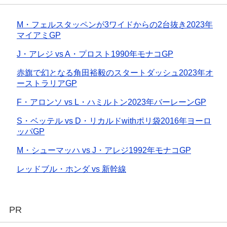
M・フェルスタッペンが3ワイドからの2台抜き2023年
マイアミGP
J・アレジ vs A・プロスト1990年モナコGP
赤旗で幻となる角田裕毅のスタートダッシュ2023年オ
ーストラリアGP
F・アロンソ vs L・ハミルトン2023年バーレーンGP
S・ベッテル vs D・リカルドwithポリ袋2016年ヨーロ
ッパGP
M・シューマッハ vs J・アレジ1992年モナコGP
レッドブル・ホンダ vs 新幹線
PR