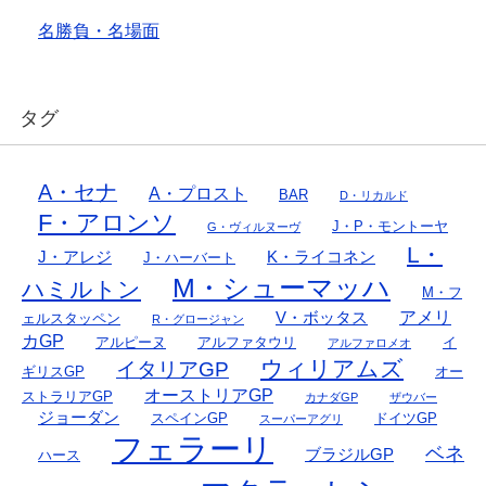
名勝負・名場面
タグ
A・セナ
A・プロスト
BAR
D・リカルド
F・アロンソ
J・P・モントーヤ
G・ヴィルヌーヴ
L・
J・アレジ
K・ライコネン
J・ハーバート
M・シューマッハ
ハミルトン
M・フ
アメリ
V・ボッタス
ェルスタッペン
R・グロージャン
カGP
アルピーヌ
アルファタウリ
イ
アルファロメオ
ウィリアムズ
イタリアGP
ギリスGP
オー
オーストリアGP
ストラリアGP
カナダGP
ザウバー
ジョーダン
スペインGP
ドイツGP
スーパーアグリ
フェラーリ
ベネ
ブラジルGP
ハース