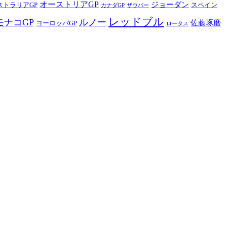
オーストリアGP
ジョーダン
ストラリアGP
スペイン
カナダGP
ザウバー
レッドブル
モナコGP
ルノー
佐藤琢磨
ヨーロッパGP
ロータス