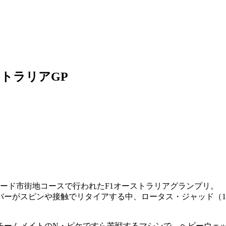
ストラリアGP
デレード市街地コースで行われたF1オーストラリアグランプリ。
ーがスピンや接触でリタイアする中、ロータス・ジャッド（1
チームメイトのN・ピケですら苦戦するマシンで、ヘビーウェ