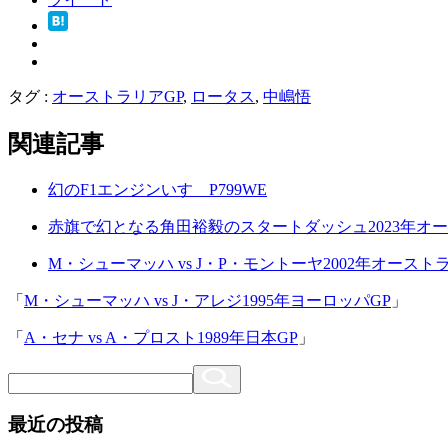
タグ :
オーストラリアGP
,
ロータス
,
中嶋悟
関連記事
幻のF1エンジンいすゞP799WE
赤旗で幻となる角田裕毅のスタートダッシュ2023年オー
M・シューマッハ vs J・P・モントーヤ2002年オースト
「
M・シューマッハ vs J・アレジ1995年ヨーロッパGP
」
「
A・セナ vs A・プロスト1989年日本GP
」
最近の投稿