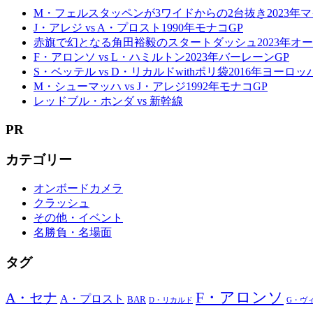
M・フェルスタッペンが3ワイドからの2台抜き2023年マ
J・アレジ vs A・プロスト1990年モナコGP
赤旗で幻となる角田裕毅のスタートダッシュ2023年オー
F・アロンソ vs L・ハミルトン2023年バーレーンGP
S・ベッテル vs D・リカルドwithポリ袋2016年ヨーロッ
M・シューマッハ vs J・アレジ1992年モナコGP
レッドブル・ホンダ vs 新幹線
PR
カテゴリー
オンボードカメラ
クラッシュ
その他・イベント
名勝負・名場面
タグ
F・アロンソ
A・セナ
A・プロスト
BAR
D・リカルド
G・ヴ