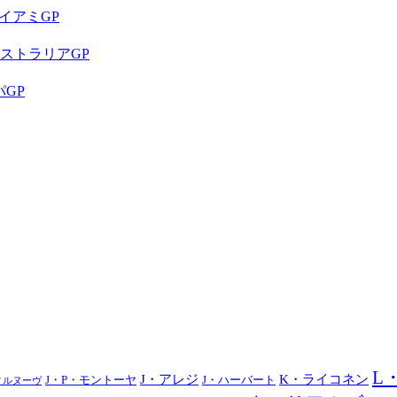
イアミGP
ストラリアGP
パGP
L
J・アレジ
K・ライコネン
J・P・モントーヤ
J・ハーバート
ィルヌーヴ