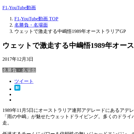
F1-YouTube動画
F1-YouTube動画
TOP
名勝負・名場面
ウェットで激走する中嶋悟1989年オーストラリアGP
ウェットで激走する中嶋悟1989年オー
2017年12月3日
名勝負・名場面
ツイート
1989年11月5日にオーストラリア連邦アデレードにあるア
「雨の中嶋」が魅せたウェットドライビング。多くのドライバ
走。
低迷するチームにパワー＆信頼性の無いジャッドエンジン。