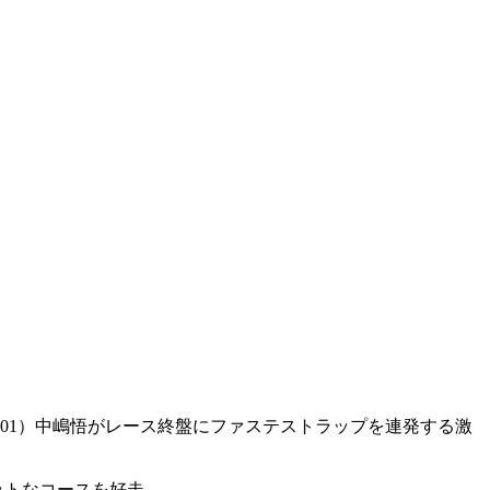
01）中嶋悟がレース終盤にファステストラップを連発する激
ットなコースを好走。