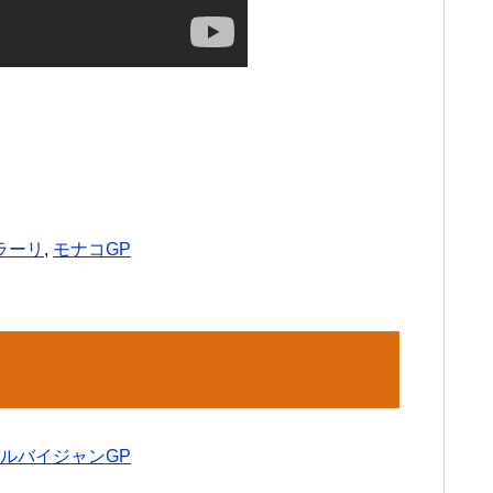
ラーリ
,
モナコGP
ゼルバイジャンGP