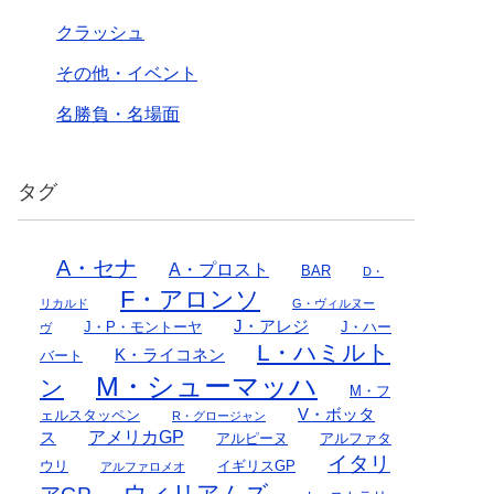
クラッシュ
その他・イベント
名勝負・名場面
タグ
A・セナ
A・プロスト
BAR
D・
F・アロンソ
リカルド
G・ヴィルヌー
J・アレジ
J・P・モントーヤ
J・ハー
ヴ
L・ハミルト
K・ライコネン
バート
M・シューマッハ
ン
M・フ
V・ボッタ
ェルスタッペン
R・グロージャン
アメリカGP
ス
アルピーヌ
アルファタ
イタリ
ウリ
イギリスGP
アルファロメオ
ウィリアムズ