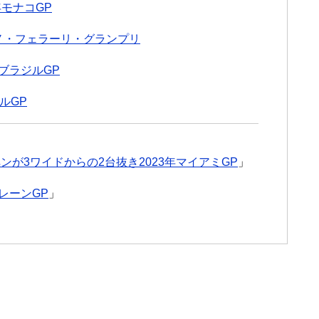
年モナコGP
ィーノ・フェラーリ・グランプリ
年ブラジルGP
ルGP
ンが3ワイドからの2台抜き2023年マイアミGP
」
ーレーンGP
」