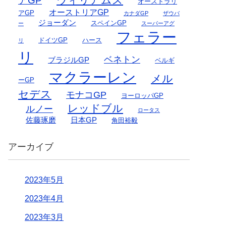
アGP
オーストラリ
オーストリアGP
アGP
カナダGP
ザウバ
ジョーダン
スペインGP
ー
スーパーアグ
フェラー
ドイツGP
ハース
リ
リ
ベネトン
ブラジルGP
ベルギ
マクラーレン
メル
ーGP
セデス
モナコGP
ヨーロッパGP
レッドブル
ルノー
ロータス
佐藤琢磨
日本GP
角田裕毅
アーカイブ
2023年5月
2023年4月
2023年3月