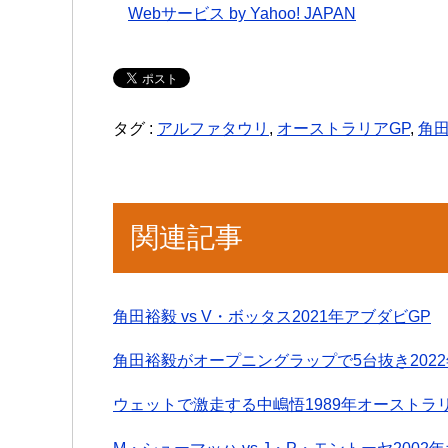
Webサービス by Yahoo! JAPAN
タグ :
アルファタウリ
,
オーストラリアGP
,
角
関連記事
角田裕毅 vs V・ボッタス2021年アブダビGP
角田裕毅がオープニングラップで5台抜き2022
ウェットで激走する中嶋悟1989年オーストラ