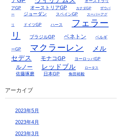
アGP
オーストラリ
オーストリアGP
アGP
カナダGP
ザウバ
ジョーダン
スペインGP
ー
スーパーアグ
フェラー
ドイツGP
ハース
リ
リ
ベネトン
ブラジルGP
ベルギ
マクラーレン
メル
ーGP
セデス
モナコGP
ヨーロッパGP
レッドブル
ルノー
ロータス
佐藤琢磨
日本GP
角田裕毅
アーカイブ
2023年5月
2023年4月
2023年3月