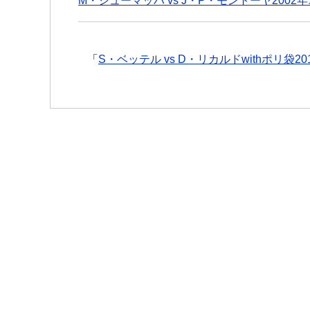
M・シューマッハ vs J・P・モントーヤ2002
「
S・ベッテル vs D・リカルドwithポリ袋2