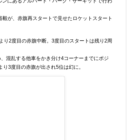
ボルンにあるアルバート・パーク・サーキットで行わ
角田裕毅が、赤旗再スタートで見せたロケットスタート
より2度目の赤旗中断。3度目のスタートは残り2周
め、混乱する他車をかき分け4コーナーまでにポジ
より3度目の赤旗が出され5位は幻に。