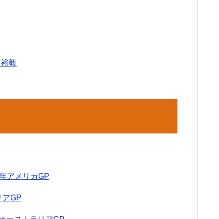
田裕毅
年アメリカGP
リアGP