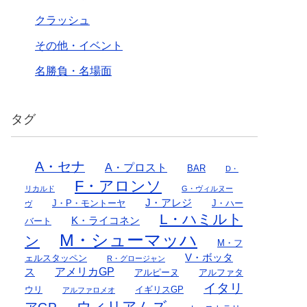
クラッシュ
その他・イベント
名勝負・名場面
タグ
A・セナ
A・プロスト
BAR
D・
F・アロンソ
リカルド
G・ヴィルヌー
J・アレジ
J・P・モントーヤ
J・ハー
ヴ
L・ハミルト
K・ライコネン
バート
M・シューマッハ
ン
M・フ
V・ボッタ
ェルスタッペン
R・グロージャン
アメリカGP
ス
アルピーヌ
アルファタ
イタリ
ウリ
イギリスGP
アルファロメオ
ウィリアムズ