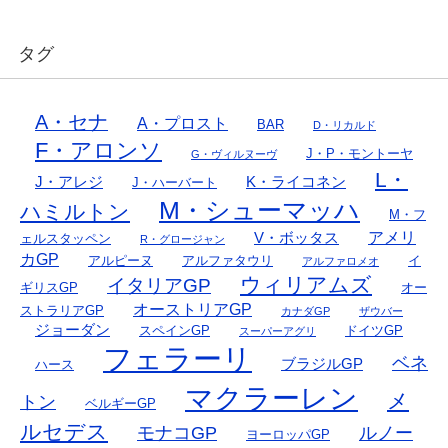
タグ
A・セナ
A・プロスト
BAR
D・リカルド
F・アロンソ
J・P・モントーヤ
G・ヴィルヌーヴ
L・
J・アレジ
K・ライコネン
J・ハーバート
M・シューマッハ
ハミルトン
M・フ
アメリ
V・ボッタス
ェルスタッペン
R・グロージャン
カGP
アルピーヌ
アルファタウリ
イ
アルファロメオ
ウィリアムズ
イタリアGP
ギリスGP
オー
オーストリアGP
ストラリアGP
カナダGP
ザウバー
ジョーダン
スペインGP
ドイツGP
スーパーアグリ
フェラーリ
ベネ
ブラジルGP
ハース
マクラーレン
メ
トン
ベルギーGP
ルセデス
モナコGP
ルノー
ヨーロッパGP