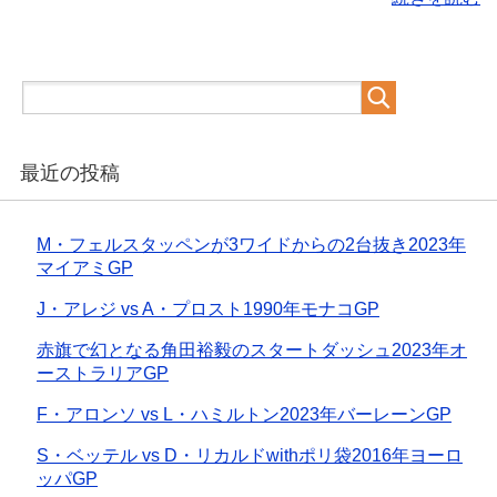
最近の投稿
M・フェルスタッペンが3ワイドからの2台抜き2023年
マイアミGP
J・アレジ vs A・プロスト1990年モナコGP
赤旗で幻となる角田裕毅のスタートダッシュ2023年オ
ーストラリアGP
F・アロンソ vs L・ハミルトン2023年バーレーンGP
S・ベッテル vs D・リカルドwithポリ袋2016年ヨーロ
ッパGP