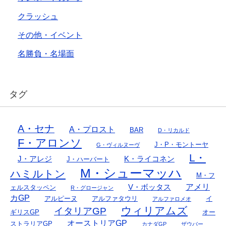
クラッシュ
その他・イベント
名勝負・名場面
タグ
A・セナ
A・プロスト
BAR
D・リカルド
F・アロンソ
J・P・モントーヤ
G・ヴィルヌーヴ
L・
J・アレジ
K・ライコネン
J・ハーバート
M・シューマッハ
ハミルトン
M・フ
アメリ
V・ボッタス
ェルスタッペン
R・グロージャン
カGP
アルピーヌ
アルファタウリ
イ
アルファロメオ
ウィリアムズ
イタリアGP
ギリスGP
オー
オーストリアGP
ストラリアGP
カナダGP
ザウバー