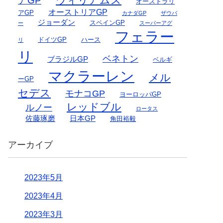
アGP
オーストラリ
オーストリアGP
アGP
カナダGP
ザウバ
ジョーダン
スペインGP
ー
スーパーアグ
フェラー
ドイツGP
ハース
リ
リ
ベネトン
ブラジルGP
ベルギ
マクラーレン
メル
ーGP
セデス
モナコGP
ヨーロッパGP
レッドブル
ルノー
ロータス
佐藤琢磨
日本GP
角田裕毅
アーカイブ
2023年5月
2023年4月
2023年3月