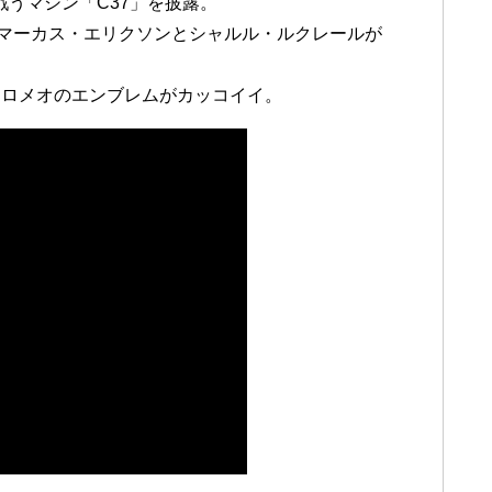
戦うマシン「C37」を披露。
でマーカス・エリクソンとシャルル・ルクレールが
ァロメオのエンブレムがカッコイイ。