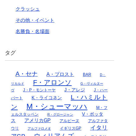
クラッシュ
その他・イベント
名勝負・名場面
タグ
A・セナ
A・プロスト
BAR
D・
F・アロンソ
リカルド
G・ヴィルヌー
J・アレジ
J・P・モントーヤ
J・ハー
ヴ
L・ハミルト
K・ライコネン
バート
M・シューマッハ
ン
M・フ
V・ボッタ
ェルスタッペン
R・グロージャン
アメリカGP
ス
アルピーヌ
アルファタ
イタリ
ウリ
イギリスGP
アルファロメオ
ウィリアムズ