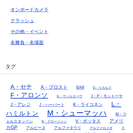
オンボードカメラ
クラッシュ
その他・イベント
名勝負・名場面
タグ
A・セナ
A・プロスト
BAR
D・リカルド
F・アロンソ
J・P・モントーヤ
G・ヴィルヌーヴ
L・
J・アレジ
K・ライコネン
J・ハーバート
M・シューマッハ
ハミルトン
M・フ
アメリ
V・ボッタス
ェルスタッペン
R・グロージャン
カGP
アルピーヌ
アルファタウリ
イ
アルファロメオ