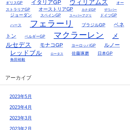
ウィリアムズ
イタリアGP
ギリスGP
オー
オーストリアGP
ストラリアGP
カナダGP
ザウバー
ジョーダン
スペインGP
ドイツGP
スーパーアグリ
フェラーリ
ベネ
ブラジルGP
ハース
マクラーレン
メ
トン
ベルギーGP
ルセデス
モナコGP
ルノー
ヨーロッパGP
レッドブル
佐藤琢磨
日本GP
ロータス
角田裕毅
アーカイブ
2023年5月
2023年4月
2023年3月
2023年2月