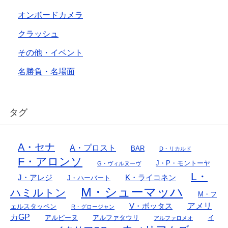
オンボードカメラ
クラッシュ
その他・イベント
名勝負・名場面
タグ
A・セナ
A・プロスト
BAR
D・リカルド
F・アロンソ
J・P・モントーヤ
G・ヴィルヌーヴ
L・
J・アレジ
K・ライコネン
J・ハーバート
M・シューマッハ
ハミルトン
M・フ
アメリ
V・ボッタス
ェルスタッペン
R・グロージャン
カGP
アルピーヌ
アルファタウリ
イ
アルファロメオ