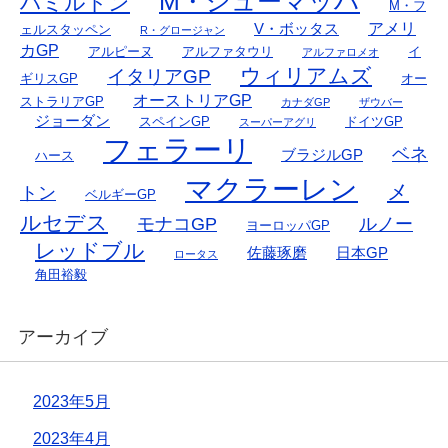
M・シューマッハ
ハミルトン
M・フ
アメリ
V・ボッタス
ェルスタッペン
R・グロージャン
カGP
アルピーヌ
アルファタウリ
イ
アルファロメオ
ウィリアムズ
イタリアGP
ギリスGP
オー
オーストリアGP
ストラリアGP
カナダGP
ザウバー
ジョーダン
スペインGP
ドイツGP
スーパーアグリ
フェラーリ
ベネ
ブラジルGP
ハース
マクラーレン
メ
トン
ベルギーGP
ルセデス
モナコGP
ルノー
ヨーロッパGP
レッドブル
佐藤琢磨
日本GP
ロータス
角田裕毅
アーカイブ
2023年5月
2023年4月