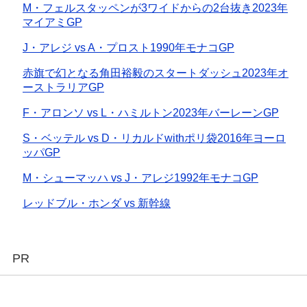
M・フェルスタッペンが3ワイドからの2台抜き2023年
マイアミGP
J・アレジ vs A・プロスト1990年モナコGP
赤旗で幻となる角田裕毅のスタートダッシュ2023年オ
ーストラリアGP
F・アロンソ vs L・ハミルトン2023年バーレーンGP
S・ベッテル vs D・リカルドwithポリ袋2016年ヨーロ
ッパGP
M・シューマッハ vs J・アレジ1992年モナコGP
レッドブル・ホンダ vs 新幹線
PR