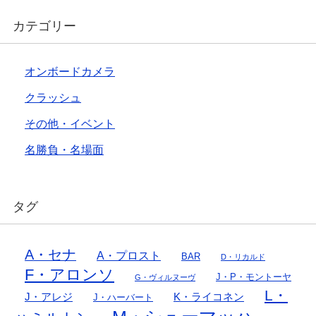
カテゴリー
オンボードカメラ
クラッシュ
その他・イベント
名勝負・名場面
タグ
A・セナ
A・プロスト
BAR
D・リカルド
F・アロンソ
J・P・モントーヤ
G・ヴィルヌーヴ
L・
J・アレジ
K・ライコネン
J・ハーバート