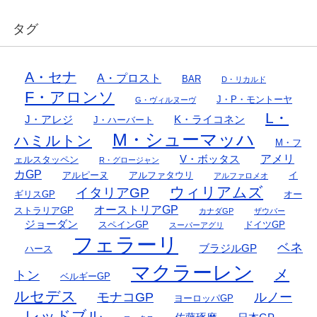
タグ
A・セナ
A・プロスト
BAR
D・リカルド
F・アロンソ
J・P・モントーヤ
G・ヴィルヌーヴ
L・
J・アレジ
K・ライコネン
J・ハーバート
M・シューマッハ
ハミルトン
M・フ
アメリ
V・ボッタス
ェルスタッペン
R・グロージャン
カGP
アルピーヌ
アルファタウリ
イ
アルファロメオ
ウィリアムズ
イタリアGP
ギリスGP
オー
オーストリアGP
ストラリアGP
カナダGP
ザウバー
ジョーダン
スペインGP
ドイツGP
スーパーアグリ
フェラーリ
ベネ
ブラジルGP
ハース
マクラーレン
メ
トン
ベルギーGP
ルセデス
モナコGP
ルノー
ヨーロッパGP
レッドブル