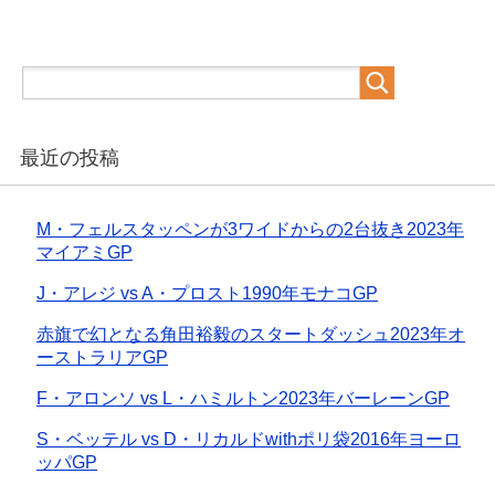
最近の投稿
M・フェルスタッペンが3ワイドからの2台抜き2023年
マイアミGP
J・アレジ vs A・プロスト1990年モナコGP
赤旗で幻となる角田裕毅のスタートダッシュ2023年オ
ーストラリアGP
F・アロンソ vs L・ハミルトン2023年バーレーンGP
S・ベッテル vs D・リカルドwithポリ袋2016年ヨーロ
ッパGP