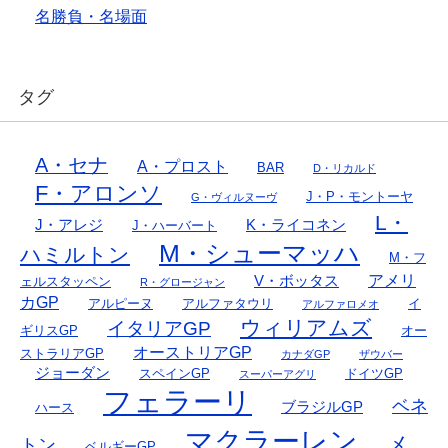
名勝負・名場面
タグ
A・セナ
A・プロスト
BAR
D・リカルド
F・アロンソ
J・P・モントーヤ
G・ヴィルヌーヴ
L・
J・アレジ
K・ライコネン
J・ハーバート
M・シューマッハ
ハミルトン
M・フ
アメリ
V・ボッタス
ェルスタッペン
R・グロージャン
カGP
アルピーヌ
アルファタウリ
イ
アルファロメオ
ウィリアムズ
イタリアGP
ギリスGP
オー
オーストリアGP
ストラリアGP
カナダGP
ザウバー
ジョーダン
スペインGP
ドイツGP
スーパーアグリ
フェラーリ
ベネ
ブラジルGP
ハース
マクラーレン
メ
トン
ベルギーGP