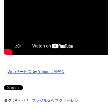
Webサービス by Yahoo! JAPAN
タグ :
A・セナ
,
ブラジルGP
,
マクラーレン