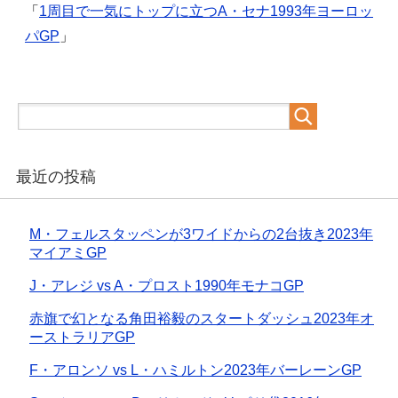
「
1周目で一気にトップに立つA・セナ1993年ヨーロッ
パGP
」
最近の投稿
M・フェルスタッペンが3ワイドからの2台抜き2023年
マイアミGP
J・アレジ vs A・プロスト1990年モナコGP
赤旗で幻となる角田裕毅のスタートダッシュ2023年オ
ーストラリアGP
F・アロンソ vs L・ハミルトン2023年バーレーンGP