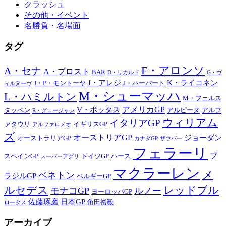
クラッシュ
その他・イベント
名勝負・名場面
タグ
F・アロンソ
A・セナ
A・プロスト
BAR
D・リカルド
G・ヴ
J・アレジ
K・ライコネン
J・P・モントーヤ
J・ハーバート
ィルヌーヴ
M・シューマッハ
L・ハミルトン
M・フェルス
アメリカGP
V・ボッタス
タッペン
アルピーヌ
アルフ
R・グロージャン
ウィリアム
イタリアGP
ァタウリ
イギリスGP
アルファロメオ
ズ
オーストリアGP
ジョーダン
オーストラリアGP
カナダGP
ザウバー
フェラーリ
ブ
スペインGP
ドイツGP
ハース
スーパーアグリ
マクラーレン
メ
ベネトン
ラジルGP
ベルギーGP
ルセデス
レッドブル
モナコGP
ルノー
ヨーロッパGP
佐藤琢磨
日本GP
角田裕毅
ロータス
アーカイブ