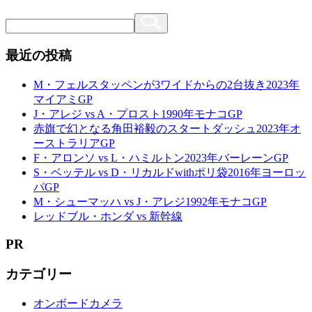
最近の投稿
M・フェルスタッペンが3ワイドからの2台抜き2023年
マイアミGP
J・アレジ vs A・プロスト1990年モナコGP
赤旗で幻となる角田裕毅のスタートダッシュ2023年オ
ーストラリアGP
F・アロンソ vs L・ハミルトン2023年バーレーンGP
S・ベッテル vs D・リカルドwithポリ袋2016年ヨーロッ
パGP
M・シューマッハ vs J・アレジ1992年モナコGP
レッドブル・ホンダ vs 新幹線
PR
カテゴリー
オンボードカメラ