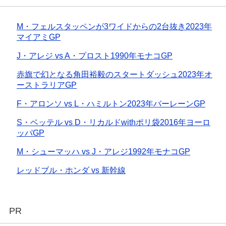
M・フェルスタッペンが3ワイドからの2台抜き2023年
マイアミGP
J・アレジ vs A・プロスト1990年モナコGP
赤旗で幻となる角田裕毅のスタートダッシュ2023年オ
ーストラリアGP
F・アロンソ vs L・ハミルトン2023年バーレーンGP
S・ベッテル vs D・リカルドwithポリ袋2016年ヨーロ
ッパGP
M・シューマッハ vs J・アレジ1992年モナコGP
レッドブル・ホンダ vs 新幹線
PR