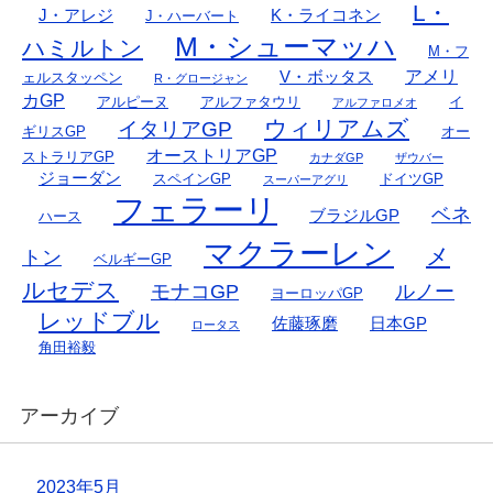
L・
J・アレジ
K・ライコネン
J・ハーバート
M・シューマッハ
ハミルトン
M・フ
アメリ
V・ボッタス
ェルスタッペン
R・グロージャン
カGP
アルピーヌ
アルファタウリ
イ
アルファロメオ
ウィリアムズ
イタリアGP
ギリスGP
オー
オーストリアGP
ストラリアGP
カナダGP
ザウバー
ジョーダン
スペインGP
ドイツGP
スーパーアグリ
フェラーリ
ベネ
ブラジルGP
ハース
マクラーレン
メ
トン
ベルギーGP
ルセデス
モナコGP
ルノー
ヨーロッパGP
レッドブル
佐藤琢磨
日本GP
ロータス
角田裕毅
アーカイブ
2023年5月